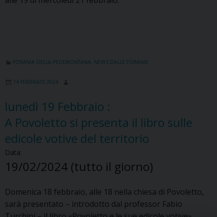
FORANIA DELLA PEDEMONTANA
,
NEWS DALLE FORANIE
14 FEBBRAIO 2024
lunedì
19
Febbraio
:
A Povoletto si presenta il libro sulle
edicole votive del territorio
Data:
19/02/2024
(tutto il giorno)
Domenica 18 febbraio, alle 18 nella chiesa di Povoletto,
sarà presentato – introdotto dal professor Fabio
Turchini – il libro «Povoletto e le sue edicole votive»,