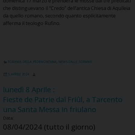
domenica 17 marzo e prenderà le mosse dai tre predicati
che distinguevano il “Credo” dell’antica Chiesa di Aquileia
da quello romano, secondo quanto esplicitamente
afferma il teologo Rufino.
FORANIA DELLA PEDEMONTANA
,
NEWS DALLE FORANIE
5 APRILE 2024
lunedì
8
Aprile
:
Fieste de Patrie dal Friûl, a Tarcento
una Santa Messa in friulano
Data:
08/04/2024
(tutto il giorno)