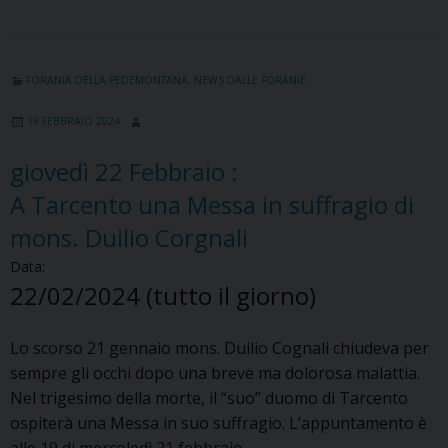
FORANIA DELLA PEDEMONTANA
,
NEWS DALLE FORANIE
19 FEBBRAIO 2024
giovedì
22
Febbraio
:
A Tarcento una Messa in suffragio di
mons. Duilio Corgnali
Data:
22/02/2024
(tutto il giorno)
Lo scorso 21 gennaio mons. Duilio Cognali chiudeva per
sempre gli occhi dopo una breve ma dolorosa malattia.
Nel trigesimo della morte, il “suo” duomo di Tarcento
ospiterà una Messa in suo suffragio. L’appuntamento è
alle 19 di mercoledì 21 febbraio.