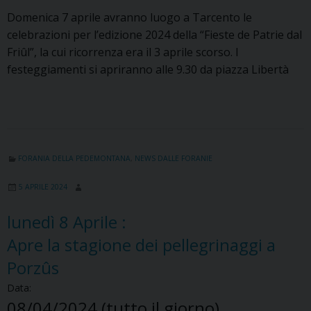
Domenica 7 aprile avranno luogo a Tarcento le
celebrazioni per l’edizione 2024 della “Fieste de Patrie dal
Friûl”, la cui ricorrenza era il 3 aprile scorso. I
festeggiamenti si apriranno alle 9.30 da piazza Libertà
FORANIA DELLA PEDEMONTANA
,
NEWS DALLE FORANIE
5 APRILE 2024
lunedì
8
Aprile
:
Apre la stagione dei pellegrinaggi a
Porzûs
Data:
08/04/2024
(tutto il giorno)