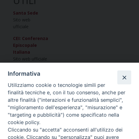
UTILI
Santa Sede
Sito web
ufficiale
CEI: Conferenza
Episcopale
Italiana
Sito web ufficiale
CET: Conferenza
Informativa
Episcopale
Triveneto
Utilizziamo cookie o tecnologie simili per
Sito web ufficiale
finalità tecniche e, con il tuo consenso, anche per
altre finalità ("interazioni e funzionalità semplici",
"miglioramento dell'esperienza", "misurazione" e
Vuoi condividere questo articolo?
"targeting e pubblicità") come specificato nella
cookie policy.
Cliccando su "accetta" acconsenti all'utilizzo dei
cookie. Cliccando su "personalizza" puoi avere
Copyright © Arcidiocesi di Udine 2018