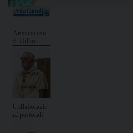
Arcivescovo
di Udine
MONSIG
NOR
RICCARD
O
LAMBA
Collaborazio
ni pastorali