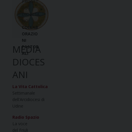
PROGET
TO
DIOCESA
NO
COLLAB
ORAZIO
NI
MEDIA
PASTOR
ALI
DIOCES
ANI
La Vita Cattolica
Settimanale
dell'Arcidiocesi di
Udine
Radio Spazio
La voce
del Friuli