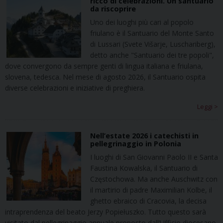
ricco di celebrazioni. Un santuario
da riscoprire
Uno dei luoghi più cari al popolo
friulano è il Santuario del Monte Santo
di Lussari (Svete Višarje, Luschariberg),
detto anche "Santuario dei tre popoli",
dove convergono da sempre genti di lingua italiana e friulana,
slovena, tedesca. Nel mese di agosto 2026, il Santuario ospita
diverse celebrazioni e iniziative di preghiera.
Leggi >
Nell’estate 2026 i catechisti in
pellegrinaggio in Polonia
I luoghi di San Giovanni Paolo II e Santa
Faustina Kowalska, il Santuario di
Częstochowa. Ma anche Auschwitz con
il martirio di padre Maximilian Kolbe, il
ghetto ebraico di Cracovia, la decisa
intraprendenza del beato Jerzy Popiełuszko. Tutto questo sarà
visitato dal pellegrinaggio annuale proposto dall’Ufficio diocesano