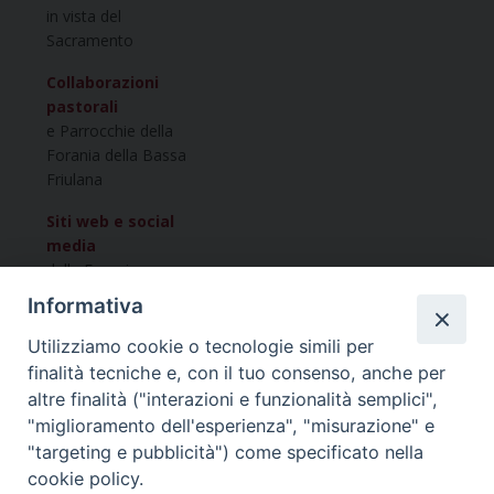
in vista del
Sacramento
Collaborazioni
pastorali
e Parrocchie della
Forania della Bassa
Friulana
Siti web e social
media
della Forania
della Bassa
Informativa
Friulana
Utilizziamo cookie o tecnologie simili per
finalità tecniche e, con il tuo consenso, anche per
Vuoi condividere questo articolo?
altre finalità ("interazioni e funzionalità semplici",
"miglioramento dell'esperienza", "misurazione" e
"targeting e pubblicità") come specificato nella
cookie policy.