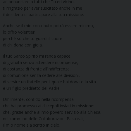
ad annunciare a tutti che Tu eri vicino,
ti ringrazio per aver suscitato anche in me
il desiderio di partecipare alla tua missione.
Anche se il mio contributo potrà essere minimo,
lo offro volentieri
perché so che tu guardi il cuore
di chi dona con gioia.
Il tuo Santo Spirito mi renda capace
di gratuità senza attendere ricompense,
di costanza di fronte all’indifferenza,
di comunione senza cedere alle divisioni,
di servire un fratello per il quale hai donato la vita
e un figlio prediletto del Padre.
Umilmente, confido nella ricompensa
che hai promesso ai discepoli inviati in missione:
che, grazie anche al mio povero servizio alla Chiesa,
nel cammino delle Collaborazioni Pastorali,
il mio nome sia scritto in cielo.