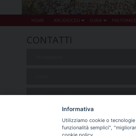
HOME
ARCIDIOCESI
CURIA
PASTORALE
CONTATTI
Arcivescovo
Curia
Uffici pastorali
Informativa
Cultura
Utilizziamo cookie o tecnologie s
funzionalità semplici", "miglior
cookie policy.