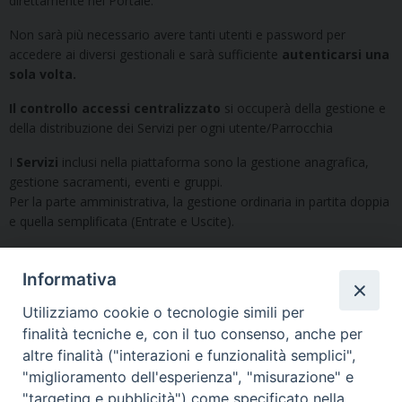
direttamente nel Portale.
Non sarà più necessario avere tanti utenti e password per
accedere ai diversi gestionali e sarà sufficiente
autenticarsi una
sola volta.
Il controllo accessi centralizzato
si occuperà della gestione e
della distribuzione dei Servizi per ogni utente/Parrocchia
I
Servizi
inclusi nella piattaforma sono la gestione anagrafica,
gestione sacramenti, eventi e gruppi.
Per la parte amministrativa, la gestione ordinaria in partita doppia
e quella semplificata (Entrate e Uscite).
Qui un breve video di presentazione della piattaforma.
Informativa
Modulo di richiesta credenziali
Utilizziamo cookie o tecnologie simili per
finalità tecniche e, con il tuo consenso, anche per
Vuoi condividere questo articolo?
altre finalità ("interazioni e funzionalità semplici",
"miglioramento dell'esperienza", "misurazione" e
"targeting e pubblicità") come specificato nella