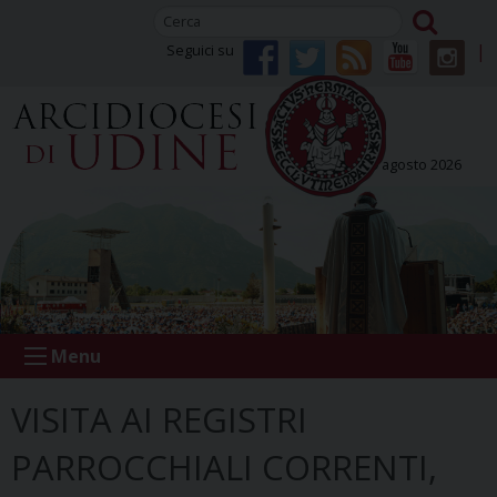
Skip
to
Seguici su
content
domenica 09 agosto 2026
Menu
VISITA AI REGISTRI
PARROCCHIALI CORRENTI,