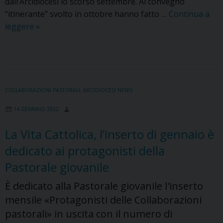
dall’Arcidiocesi lo scorso settembre. Al convegno
“itinerante” svolto in ottobre hanno fatto …
Continua a
Riprende
leggere
»
il
cammino
del
progetto
diocesano
COLLABORAZIONI PASTORALI
,
ARCIDIOCESI NEWS
delle
14 GENNAIO 2022
Collaborazioni
pastorali
La Vita Cattolica, l’inserto di gennaio è
dedicato ai protagonisti della
Pastorale giovanile
È dedicato alla Pastorale giovanile l'inserto
mensile «Protagonisti delle Collaborazioni
pastorali» in uscita con il numero di