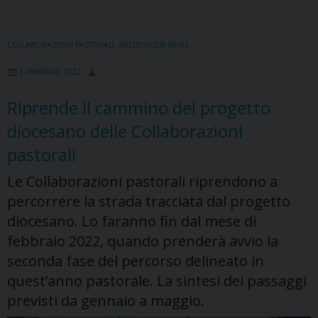
Cattolica»
del
2
COLLABORAZIONI PASTORALI
,
ARCIDIOCESI NEWS
marzo
1 FEBBRAIO 2022
un
inserto
Riprende il cammino del progetto
speciale
diocesano delle Collaborazioni
dedicato
ai
pastorali
“protagonisti”
Le Collaborazioni pastorali riprendono a
della
percorrere la strada tracciata dal progetto
carità
diocesano. Lo faranno fin dal mese di
e
delle
febbraio 2022, quando prenderà avvio la
missioni
seconda fase del percorso delineato in
quest’anno pastorale. La sintesi dei passaggi
previsti da gennaio a maggio.