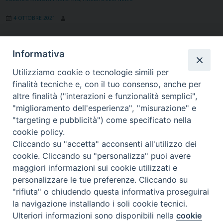
Cattolica»
4 OTTOBRE 2021
e
una
Progetto diocesano delle
rubrica
Informativa
collaborazioni pastorali: gli ultimi
settimanal
su
incontri nelle Foranie
Utilizziamo cookie o tecnologie simili per
Radio
finalità tecniche e, con il tuo consenso, anche per
L'autunno propone nuovi passi per il
Spazio
altre finalità ("interazioni e funzionalità semplici",
progetto diocesano delle Collaborazioni
per
"miglioramento dell'esperienza", "misurazione" e
"targeting e pubblicità") come specificato nella
Pastorali. Sono in corso di svolgimento alcuni
accompagn
cookie policy.
i
appuntamenti nelle Foranie, che vedranno
Cliccando su "accetta" acconsenti all'utilizzo dei
protagonis
partecipare i referenti degli ambiti pastorali,
cookie. Cliccando su "personalizza" puoi avere
delle
i sacerdoti e i religiosi. I prossimi - ultimi -
maggiori informazioni sui cookie utilizzati e
Collaboraz
appuntamenti riguarderanno la Forania del
personalizzare le tue preferenze. Cliccando su
Pastorali
Friuli collinare (lunedì 25 ottobre) e il
"rifiuta" o chiudendo questa informativa proseguirai
la navigazione installando i soli cookie tecnici.
Vicariato urbano (mercoledì 27 ottobre)..
Ulteriori informazioni sono disponibili nella
cookie
Preferenze Cookie