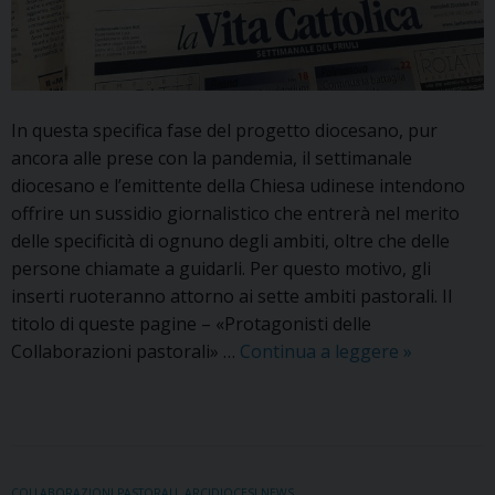
In questa specifica fase del progetto diocesano, pur
ancora alle prese con la pandemia, il settimanale
diocesano e l’emittente della Chiesa udinese intendono
offrire un sussidio giornalistico che entrerà nel merito
delle specificità di ognuno degli ambiti, oltre che delle
persone chiamate a guidarli. Per questo motivo, gli
inserti ruoteranno attorno ai sette ambiti pastorali. Il
titolo di queste pagine – «Protagonisti delle
Un
Collaborazioni pastorali» …
Continua a leggere
»
inserto
mensile
su
«La
Vita
COLLABORAZIONI PASTORALI
,
ARCIDIOCESI NEWS