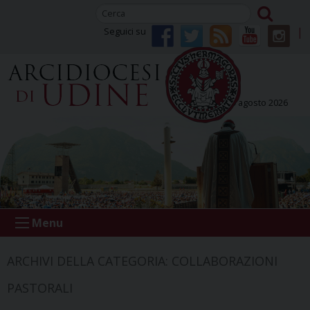
Skip
to
Seguici su
content
domenica 09 agosto 2026
Menu
ARCHIVI DELLA CATEGORIA:
COLLABORAZIONI
PASTORALI