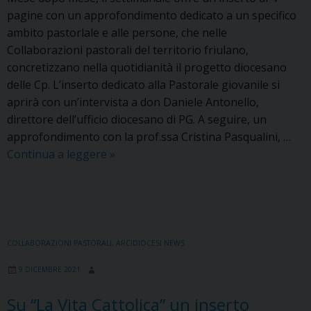
pagine con un approfondimento dedicato a un specifico
ambito pastorlale e alle persone, che nelle
Collaborazioni pastorali del territorio friulano,
concretizzano nella quotidianità il progetto diocesano
delle Cp. L’inserto dedicato alla Pastorale giovanile si
aprirà con un’intervista a don Daniele Antonello,
direttore dell’ufficio diocesano di PG. A seguire, un
approfondimento con la prof.ssa Cristina Pasqualini, …
La
Continua a leggere
»
Vita
Cattolica,
l’inserto
di
gennaio
COLLABORAZIONI PASTORALI
,
ARCIDIOCESI NEWS
è
9 DICEMBRE 2021
dedicato
ai
Su “La Vita Cattolica” un inserto
protagonisti