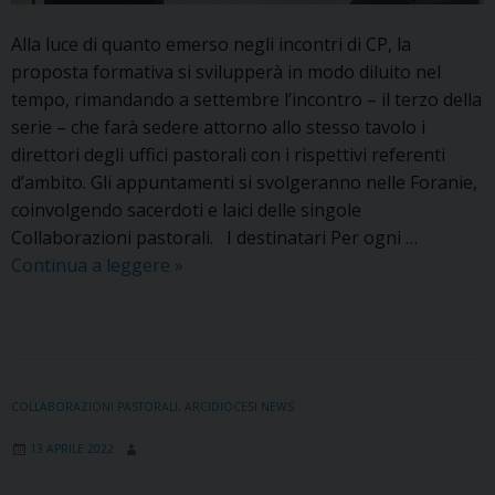
Alla luce di quanto emerso negli incontri di CP, la
proposta formativa si svilupperà in modo diluito nel
tempo, rimandando a settembre l’incontro – il terzo della
serie – che farà sedere attorno allo stesso tavolo i
direttori degli uffici pastorali con i rispettivi referenti
d’ambito. Gli appuntamenti si svolgeranno nelle Foranie,
coinvolgendo sacerdoti e laici delle singole
Collaborazioni pastorali. I destinatari Per ogni …
Progetto
Continua a leggere
»
diocesano
delle
Collaborazioni
pastorali:
la
COLLABORAZIONI PASTORALI
,
ARCIDIOCESI NEWS
formazione
13 APRILE 2022
per
i