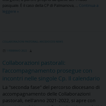
pasquale. È il caso della CP di Palmanova, …
Continua a
I
leggere
»
«protagonisti»
dell’ambito
liturgico
nelle
Collaborazioni
COLLABORAZIONI PASTORALI
,
ARCIDIOCESI NEWS
pastorali:
1 FEBBRAIO 2022
il
nuovo
Collaborazioni pastorali:
inserto
l’accompagnamento prosegue con
de
«La
incontri nelle singole Cp. Il calendario
Vita
La "seconda fase" del percorso diocesano di
Cattolica»
accompagnamento delle Collaborazioni
pastorali, nell'anno 2021-2022, si apre con