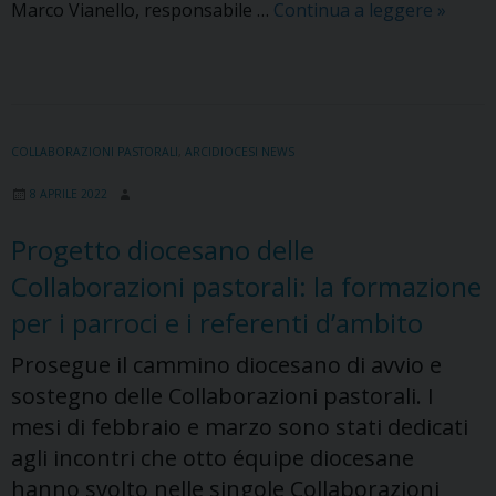
Con
Marco Vianello, responsabile …
Continua a leggere
»
«La
Vita
Cattoli
un
inserto
COLLABORAZIONI PASTORALI
,
ARCIDIOCESI NEWS
dedica
8 APRILE 2022
alla
pastor
Progetto diocesano delle
familia
Collaborazioni pastorali: la formazione
per i parroci e i referenti d’ambito
Prosegue il cammino diocesano di avvio e
sostegno delle Collaborazioni pastorali. I
mesi di febbraio e marzo sono stati dedicati
agli incontri che otto équipe diocesane
hanno svolto nelle singole Collaborazioni