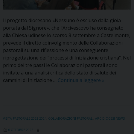
Il progetto diocesano «Nessuno è escluso dalla gioia
portata dal Signore», che l’Arcivescovo ha consegnato
alla Chiesa udinese lo scorso 8 settembre a Castelmonte,
prevede il diretto coinvolgimento delle Collaborazioni
pastorali su una riflessione e una conseguente
riprogettazione dei “processi di Iniziazione cristiana”. Nel
primo dei tre passi le Collaborazioni pastorali sono
invitate a una analisi critica dello stato di salute dei
Le
cammini di Iniziazione …
Continua a leggere
»
Collaborazion
pastorali
iniziano
il
cammino
VISITA PASTORALE 2022-2024
,
COLLABORAZIONI PASTORALI
,
ARCIDIOCESI NEWS
sull’Iniziazion
6 OTTOBRE 2022
cristiana