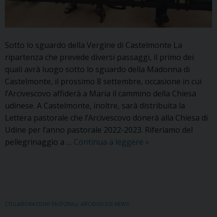
Sotto lo sguardo della Vergine di Castelmonte La
ripartenza che prevede diversi passaggi, il primo dei
quali avrà luogo sotto lo sguardo della Madonna di
Castelmonte, il prossimo 8 settembre, occasione in cui
l’Arcivescovo affiderà a Maria il cammino della Chiesa
udinese. A Castelmonte, inoltre, sarà distribuita la
Lettera pastorale che l’Arcivescovo donerà alla Chiesa di
Udine per l’anno pastorale 2022-2023. Riferiamo del
Progetto
pellegrinaggio a …
Continua a leggere
»
diocesano
delle
Collaborazioni
pastorali:
l’accompagnament
COLLABORAZIONI PASTORALI
,
ARCIDIOCESI NEWS
diocesano