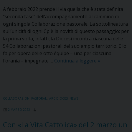
A febbraio 2022 prende il via quella che è stata definita
“seconda fase” dell’accompagnamento al cammino di
ogni singola Collaborazione pastorale. La sottolineatura
sull’unicità di ogni Cp è la novità di questo passaggio: per
la prima volta, infatti, la Diocesi incontra ciascuna delle
54 Collaborazioni pastorali del suo ampio territorio. E lo
fa per opera delle otto équipe – una per ciascuna
Collaborazioni
Forania – impegnate …
Continua a leggere
»
pastorali:
l’accompagnam
prosegue
con
incontri
COLLABORAZIONI PASTORALI
,
ARCIDIOCESI NEWS
nelle
2 MARZO 2022
singole
Cp.
Con «La Vita Cattolica» del 2 marzo un
Il