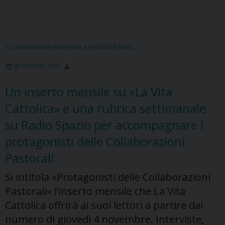
Vita
Cattolica”
un
inserto
COLLABORAZIONI PASTORALI
,
ARCIDIOCESI NEWS
dedicato
28 OTTOBRE 2021
ai
catechisti
Un inserto mensile su «La Vita
Cattolica» e una rubrica settimanale
su Radio Spazio per accompagnare i
protagonisti delle Collaborazioni
Pastorali
Si intitola «Protagonisti delle Collaborazioni
Pastorali» l’inserto mensile che La Vita
Cattolica offrirà ai suoi lettori a partire dal
numero di giovedì 4 novembre. Interviste,