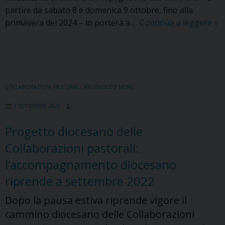
partire da sabato 8 e domenica 9 ottobre, fino alla
Sa
primavera del 2024 – lo porterà a …
Continua a leggere
»
8
e
do
9
ot
COLLABORAZIONI PASTORALI
,
ARCIDIOCESI NEWS
ini
1 SETTEMBRE 2022
la
Vis
Progetto diocesano delle
pa
Collaborazioni pastorali:
del
nel
l’accompagnamento diocesano
54
riprende a settembre 2022
Co
pas
Dopo la pausa estiva riprende vigore il
cammino diocesano delle Collaborazioni