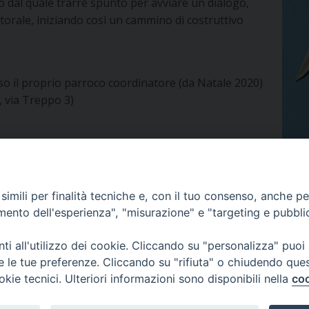
 dal quale trarre spunto per avviare un dialogo,
torale, iniziando così un cammino di costruttivo
sso il proprio parroco coordinatore (da Natale 2020)
e, via Treppo 3)
imili per finalità tecniche e, con il tuo consenso, anche per 
amento dell'esperienza", "misurazione" e "targeting e pubbli
i all'utilizzo dei cookie. Cliccando su "personalizza" puoi
re le tue preferenze. Cliccando su "rifiuta" o chiudendo que
okie tecnici. Ulteriori informazioni sono disponibili nella
coo
 di Udine 2018