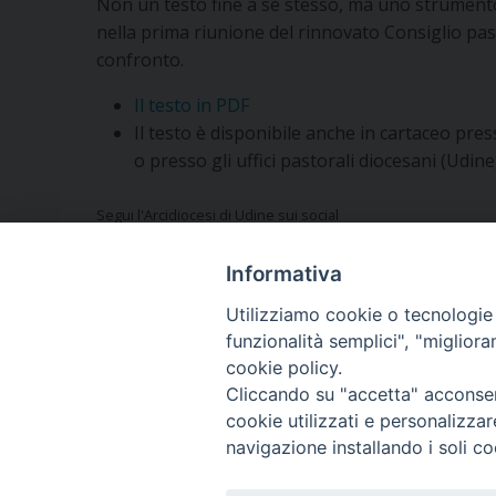
Non un testo fine a sé stesso, ma uno strumento
nella prima riunione del rinnovato Consiglio pas
confronto.
Il testo in PDF
Il testo è disponibile anche in cartaceo pre
o presso gli uffici pastorali diocesani (Udin
Segui l'Arcidiocesi di Udine sui social
Informativa
Utilizziamo cookie o tecnologie s
Vuoi condividere questo articolo?
funzionalità semplici", "miglior
cookie policy.
Cliccando su "accetta" acconsent
cookie utilizzati e personalizza
navigazione installando i soli co
Copyright © Arcidiocesi