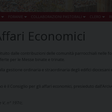
FORANIE
COLLABORAZIONI PASTORALI
CLERO
R
Affari Economici
tituito dalle contribuzioni delle comunità parrocchiali nelle 
 offerte per le Messe binate e trinate.
a gestione ordinaria e straordinaria degli edifici diocesani e
è il Consiglio per gli affari economici, presieduto dall’Arciv
 V, n° 197/c.