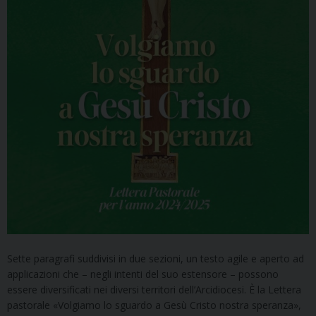
Sette paragrafi suddivisi in due sezioni, un testo agile e aperto ad
applicazioni che – negli intenti del suo estensore – possono
essere diversificati nei diversi territori dell’Arcidiocesi. È la Lettera
pastorale «Volgiamo lo sguardo a Gesù Cristo nostra speranza»,