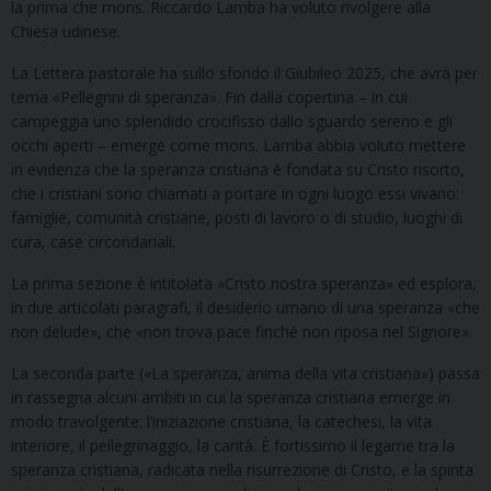
la prima che mons. Riccardo Lamba ha voluto rivolgere alla
Chiesa udinese.
La Lettera pastorale ha sullo sfondo il Giubileo 2025, che avrà per
tema «Pellegrini di speranza». Fin dalla copertina – in cui
campeggia uno splendido crocifisso dallo sguardo sereno e gli
occhi aperti – emerge come mons. Lamba abbia voluto mettere
in evidenza che la speranza cristiana è fondata su Cristo risorto,
che i cristiani sono chiamati a portare in ogni luogo essi vivano:
famiglie, comunità cristiane, posti di lavoro o di studio, luoghi di
cura, case circondariali.
La prima sezione è intitolata «Cristo nostra speranza» ed esplora,
in due articolati paragrafi, il desiderio umano di una speranza «che
non delude», che «non trova pace finché non riposa nel Signore».
La seconda parte («La speranza, anima della vita cristiana») passa
in rassegna alcuni ambiti in cui la speranza cristiana emerge in
modo travolgente: l’iniziazione cristiana, la catechesi, la vita
interiore, il pellegrinaggio, la carità. È fortissimo il legame tra la
speranza cristiana, radicata nella risurrezione di Cristo, e la spinta