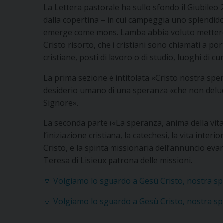
La Lettera pastorale ha sullo sfondo il Giubileo 
dalla copertina – in cui campeggia uno splendido 
emerge come mons. Lamba abbia voluto mettere i
Cristo risorto, che i cristiani sono chiamati a po
cristiane, posti di lavoro o di studio, luoghi di cur
La prima sezione è intitolata «Cristo nostra spera
desiderio umano di una speranza «che non delud
Signore».
La seconda parte («La speranza, anima della vita
l’iniziazione cristiana, la catechesi, la vita interi
Cristo, e la spinta missionaria dell’annuncio eva
Teresa di Lisieux patrona delle missioni.
🔽 Volgiamo lo sguardo a Gesù Cristo, nostra s
🔽 Volgiamo lo sguardo a Gesù Cristo, nostra s