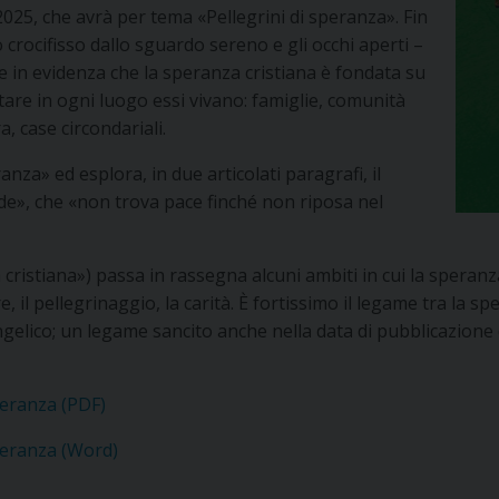
2025, che avrà per tema «Pellegrini di speranza». Fin
crocifisso dallo sguardo sereno e gli occhi aperti –
n evidenza che la speranza cristiana è fondata su
rtare in ogni luogo essi vivano: famiglie, comunità
a, case circondariali.
nza» ed esplora, in due articolati paragrafi, il
e», che «non trova pace finché non riposa nel
 cristiana») passa in rassegna alcuni ambiti in cui la spera
ore, il pellegrinaggio, la carità. È fortissimo il legame tra la 
ngelico; un legame sancito anche nella data di pubblicazione
peranza (PDF)
peranza (Word)