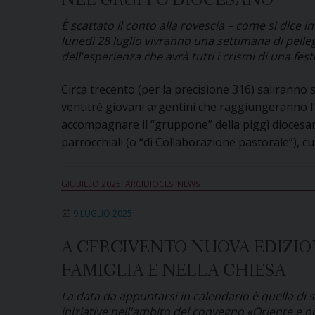
NEL GRUPPO DIOCESANO
È scattato il conto alla rovescia – come si dice in
lunedì 28 luglio vivranno una settimana di pelleg
dell’esperienza che avrà tutti i crismi di una f
Circa trecento (per la precisione 316) saliranno 
ventitré giovani argentini che raggiungeranno l’
accompagnare il “gruppone” della piggì diocesan
parrocchiali (o “di Collaborazione pastorale”), c
GIUBILEO 2025
,
ARCIDIOCESI NEWS
9 LUGLIO 2025
A CERCIVENTO NUOVA EDIZI
FAMIGLIA E NELLA CHIESA
La data da appuntarsi in calendario è quella di s
iniziative nell'ambito del convegno «Oriente e occ