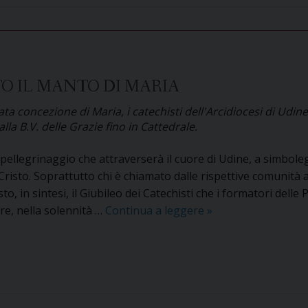
igione
ubileo
la
ttedrale
TO IL MANTO DI MARIA
ta concezione di Maria, i catechisti dell'Arcidiocesi di Ud
ine
alla B.V. delle Grazie fino in Cattedrale.
pellegrinaggio che attraverserà il cuore di Udine, a simbole
risto. Soprattutto chi è chiamato dalle rispettive comunità a
, in sintesi, il Giubileo dei Catechisti che i formatori delle 
Catechisti
re, nella solennità …
Continua a leggere
»
in
Giubileo
sotto
il
manto