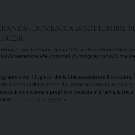
di
Maria
PERANZA». DOMENICA 28 SETTEMBRE F
IOCESI
e proprie radici comuni - da un lato - e alla comune fede cattol
 28 settembre alle comunità di immigrati cattolici che frequ
rante e del Rifugiato, che la Chiesa celebrerà il 5 ottobre, l’
a diocesana dei migranti che, come la Giornata mondiale, s
rnata di animazione e preghiera dedicata alle famiglie che a
«Migranti,
sediarsi …
Continua a leggere
»
missionari
di
speranza».
Domenica