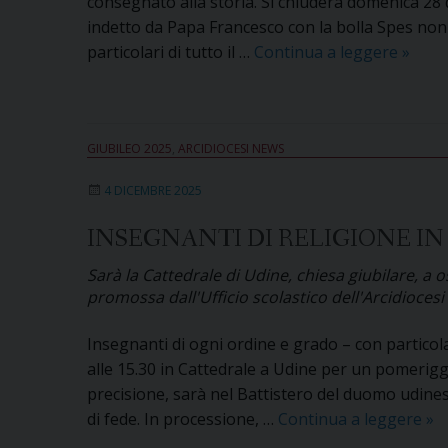
consegnato alla storia. Si chiuderà domenica 28 d
indetto da Papa Francesco con la bolla Spes non c
Domen
particolari di tutto il …
Continua a leggere
»
28
dicem
la
GIUBILEO 2025
,
ARCIDIOCESI NEWS
chius
del
4 DICEMBRE 2025
Giubil
in
INSEGNANTI DI RELIGIONE IN
Catted
Sarà la Cattedrale di Udine, chiesa giubilare, a o
a
promossa dall'Ufficio scolastico dell'Arcidioces
Udine
Insegnanti di ogni ordine e grado – con particola
alle 15.30 in Cattedrale a Udine per un pomeriggi
precisione, sarà nel Battistero del duomo udines
In
di fede. In processione, …
Continua a leggere
»
di