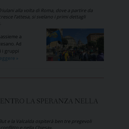
friulani alla volta di Roma, dove a partire da
sce l’attesa, si svelano i primi dettagli
.
o assieme a
cesano. Ad
 i gruppi
Dal
leggere
»
28
luglio
oltre
cinquecento
giovani
CENTRO LA SPERANZA NELLA
friulani
a
Roma
But e la Valcalda ospiterà ben tre pregevoli
per
conflitto e nella Chiesa».