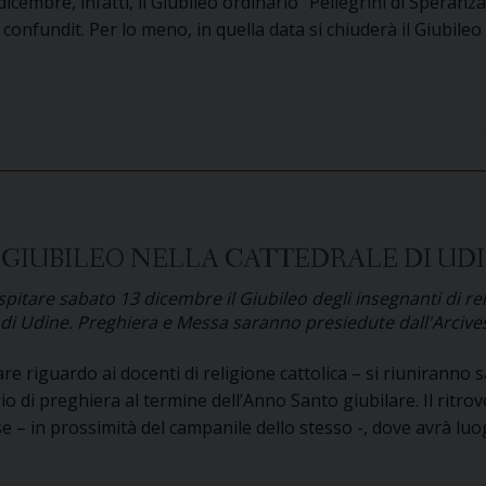
icembre, infatti, il Giubileo ordinario “Pellegrini di Speranza
onfundit. Per lo meno, in quella data si chiuderà il Giubileo
ica
bre
ura
eo
 GIUBILEO NELLA CATTEDRALE DI UD
rale
spitare sabato 13 dicembre il Giubileo degli insegnanti di reli
i di Udine. Preghiera e Messa saranno presiedute dall'Arcive
re riguardo ai docenti di religione cattolica – si riuniranno
o di preghiera al termine dell’Anno Santo giubilare. Il ritrov
e – in prossimità del campanile dello stesso -, dove avrà lu
segnanti