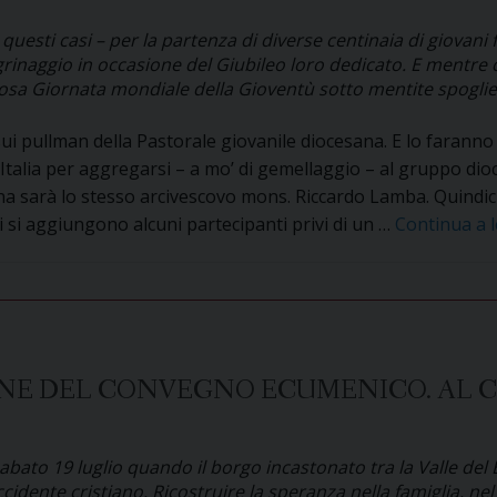
Roma
per
 questi casi – per la partenza di diverse centinaia di giovani 
il
rinaggio in occasione del Giubileo loro dedicato. E mentre cre
estosa Giornata mondiale della Gioventù sotto mentite spoglie
Giubileo.
Quasi
sui pullman della Pastorale giovanile diocesana. E lo farann
trecento
Italia per aggregarsi – a mo’ di gemellaggio – al gruppo dio
pellegrini
a sarà lo stesso arcivescovo mons. Riccardo Lamba. Quindici
con
ui si aggiungono alcuni partecipanti privi di un …
Continua a 
gli
arcivescovi
ONE DEL CONVEGNO ECUMENICO. AL 
abato 19 luglio quando il borgo incastonato tra la Valle del 
idente cristiano. Ricostruire la speranza nella famiglia, nel 