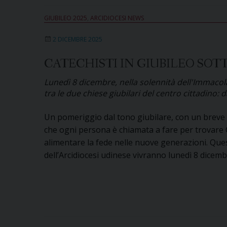
rel
GIUBILEO 2025
,
ARCIDIOCESI NEWS
in
Gi
2 DICEMBRE 2025
nel
Ca
CATECHISTI IN GIUBILEO SOT
di
Lunedì 8 dicembre, nella solennità dell'Immacola
Ud
tra le due chiese giubilari del centro cittadino: d
Un pomeriggio dal tono giubilare, con un breve 
che ogni persona è chiamata a fare per trovare C
alimentare la fede nelle nuove generazioni. Questo
dell’Arcidiocesi udinese vivranno lunedì 8 dicemb