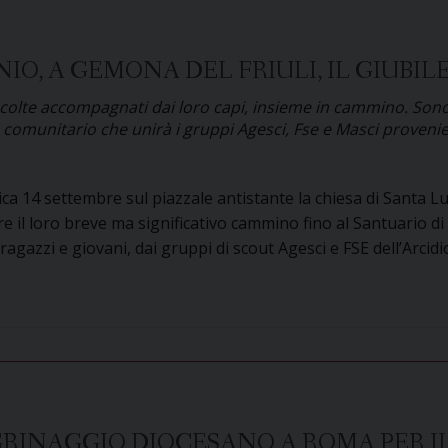
28
settembre
festa
IO, A GEMONA DEL FRIULI, IL GIUBIL
per
le
e scolte accompagnati dai loro capi, insieme in cammino. Sono
 comunitario che unirà i gruppi Agesci, Fse e Masci provenien
comunità
cattoliche
immigrate
a 14 settembre sul piazzale antistante la chiesa di Santa Luc
in
are il loro breve ma significativo cammino fino al Santuario d
Diocesi
agazzi e giovani, dai gruppi di scout Agesci e FSE dell’Arcidi
ario
Antonio,
na
LEGRINAGGIO DIOCESANO A ROMA PER I