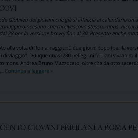
COVI
leo
de Giubileo dei giovani che già si affaccia al calendario 
ellegrinaggio diocesano che l’arcivescovo stesso, mons. Ricc
 (dal 28 per la versione breve) fino al 30. Presente anche 
to alla volta di Roma, raggiunti due giorni dopo (per la vers
di viaggio”. Dunque quasi 280 pellegrini friulani vivranno i
to mons. Andrea Bruno Mazzocato, oltre che da otto sacerdot
Il
o …
Continua a leggere
»
26
agosto
al
via
il
pellegrinaggio
diocesano
CENTO GIOVANI FRIULANI A ROMA PER
a