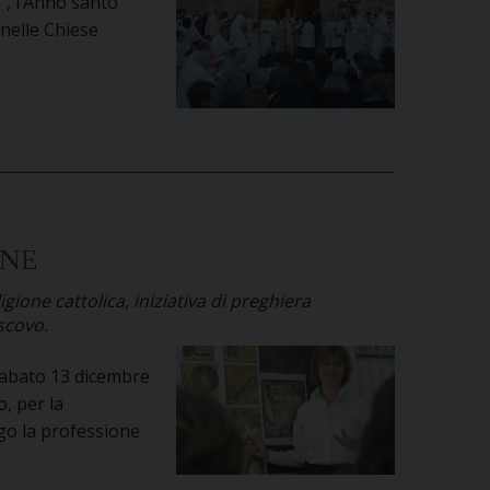
”, l’Anno santo
 nelle Chiese
INE
gione cattolica, iniziativa di preghiera
scovo.
 sabato 13 dicembre
o, per la
ogo la professione