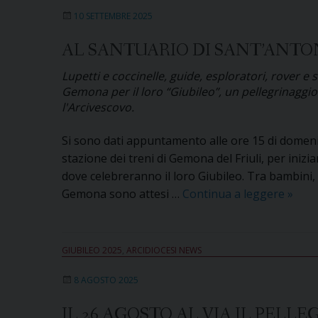
10 SETTEMBRE 2025
AL SANTUARIO DI SANT’ANTON
Lupetti e coccinelle, guide, esploratori, rover 
Gemona per il loro “Giubileo”, un pellegrinaggio
l'Arcivescovo.
Si sono dati appuntamento alle ore 15 di domenic
stazione dei treni di Gemona del Friuli, per inizi
dove celebreranno il loro Giubileo. Tra bambini, r
Al
Gemona sono attesi …
Continua a leggere
»
Santu
di
Sant’
GIUBILEO 2025
,
ARCIDIOCESI NEWS
a
8 AGOSTO 2025
Gemo
del
IL 26 AGOSTO AL VIA IL PEL
Friuli,