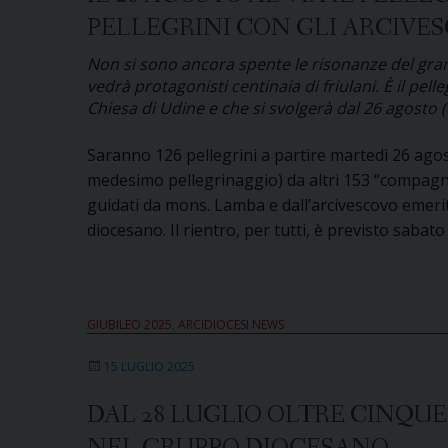
PELLEGRINI CON GLI ARCIVES
il
Giubi
Non si sono ancora spente le risonanze del gran
degli
vedrà protagonisti centinaia di friulani. È il p
scout
Chiesa di Udine e che si svolgerà dal 26 agosto
Saranno 126 pellegrini a partire martedì 26 agos
medesimo pellegrinaggio) da altri 153 “compagni 
guidati da mons. Lamba e dall’arcivescovo emeri
diocesano. Il rientro, per tutti, è previsto sabat
GIUBILEO 2025
,
ARCIDIOCESI NEWS
15 LUGLIO 2025
DAL 28 LUGLIO OLTRE CINQUE