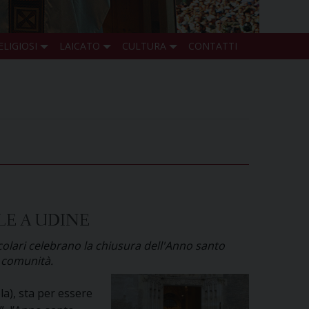
ELIGIOSI
LAICATO
CULTURA
CONTATTI
LE A UDINE
colari celebrano la chiusura dell'Anno santo
e comunità.
a), sta per essere