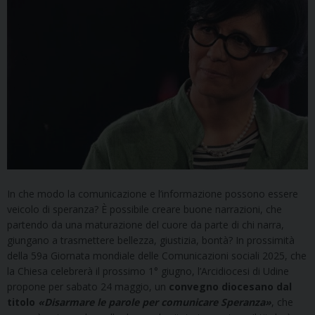
In che modo la comunicazione e l’informazione possono essere
veicolo di speranza? È possibile creare buone narrazioni, che
partendo da una maturazione del cuore da parte di chi narra,
giungano a trasmettere bellezza, giustizia, bontà? In prossimità
della 59a Giornata mondiale delle Comunicazioni sociali 2025, che
la Chiesa celebrerà il prossimo 1° giugno, l’Arcidiocesi di Udine
propone per sabato 24 maggio, un
convegno diocesano dal
titolo
«Disarmare le parole per comunicare Speranza»
, che