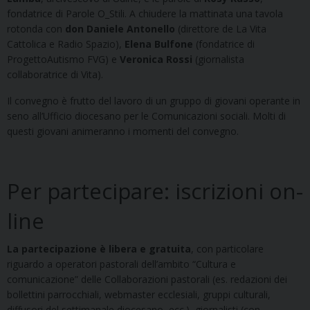
fondatrice di Parole O_Stili. A chiudere la mattinata una tavola
rotonda con
don Daniele Antonello
(direttore de La Vita
Cattolica e Radio Spazio),
Elena Bulfone
(fondatrice di
ProgettoAutismo FVG) e
Veronica Rossi
(giornalista
collaboratrice di Vita).
Il convegno è frutto del lavoro di un gruppo di giovani operante in
seno all’Ufficio diocesano per le Comunicazioni sociali. Molti di
questi giovani animeranno i momenti del convegno.
Per partecipare: iscrizioni on-
line
La partecipazione è libera e gratuita
, con particolare
riguardo a operatori pastorali dell’ambito “Cultura e
comunicazione” delle Collaborazioni pastorali (es. redazioni dei
bollettini parrocchiali, webmaster ecclesiali, gruppi culturali,
diffusori del settimanale diocesano, ecc.), giornalisti (con