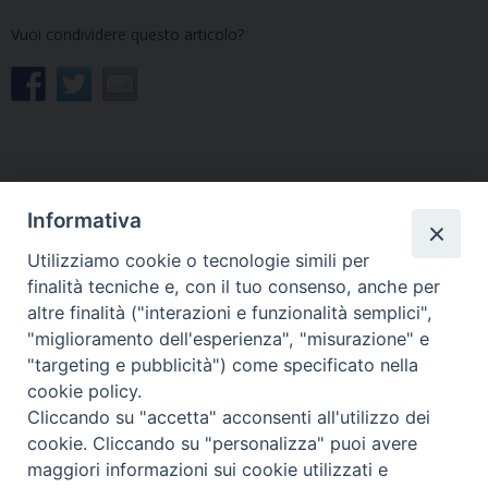
Vuoi condividere questo articolo?
Informativa
«
A Udine un convegno
Le Parrocchie di Savogna e
ecumenico celebra i 1700
Tercimonte affidate al
Utilizziamo cookie o tecnologie simili per
anni del Concilio di Nicea
nuovo parroco don
finalità tecniche e, con il tuo consenso, anche per
Alexandre Fontaine
»
altre finalità ("interazioni e funzionalità semplici",
"miglioramento dell'esperienza", "misurazione" e
"targeting e pubblicità") come specificato nella
cookie policy.
Cliccando su "accetta" acconsenti all'utilizzo dei
cookie. Cliccando su "personalizza" puoi avere
Copyright © Arcidiocesi di Udine 2018
maggiori informazioni sui cookie utilizzati e