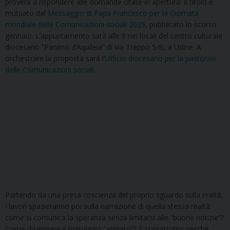
proverà a rispondere alle domande citate in apertura. Il titolo è
mutuato dal
Messaggio di Papa Francesco per la Giornata
mondiale delle Comunicazioni sociali 2025
, pubblicato lo scorso
gennaio. L’appuntamento sarà alle 9 nei locali del centro culturale
diocesano “Paolino d’Aquileia” di via Treppo 5/B, a Udine. A
orchestrare la proposta sarà l’
Ufficio diocesano per la pastorale
delle Comunicazioni sociali
.
Partendo da una presa coscienza del proprio sguardo sulla realtà,
i lavori spazieranno poi sulla narrazione di quella stessa realtà:
come si comunica la speranza senza limitarsi alle “buone notizie”?
Come disarmare il linguaggio “armato”? E soprattutto: perché