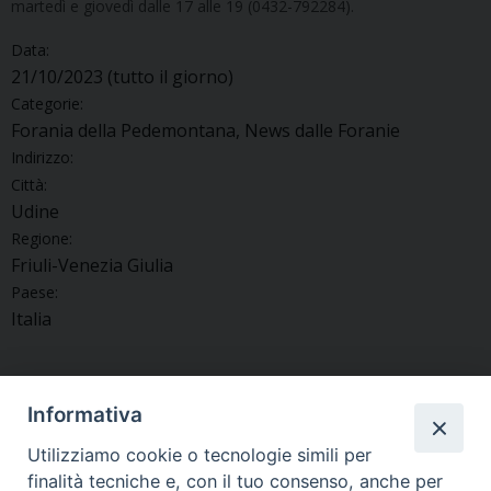
martedì e giovedì dalle 17 alle 19 (0432-792284).
Data:
21/10/2023
(tutto il giorno)
Categorie:
Forania della Pedemontana, News dalle Foranie
Indirizzo:
Città:
Udine
Regione:
Friuli-Venezia Giulia
Paese:
Italia
Informativa
«
Tarcento in festa per i 25
Una mostra e un libro per i
Utilizziamo cookie o tecnologie simili per
anni di sacerdozio di don
100 anni della Parrocchia di
finalità tecniche e, con il tuo consenso, anche per