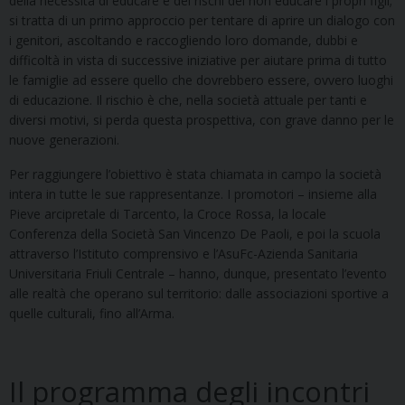
della necessità di educare e dei rischi del non educare i propri figli;
si tratta di un primo approccio per tentare di aprire un dialogo con
i genitori, ascoltando e raccogliendo loro domande, dubbi e
difficoltà in vista di successive iniziative per aiutare prima di tutto
le famiglie ad essere quello che dovrebbero essere, ovvero luoghi
di educazione. Il rischio è che, nella società attuale per tanti e
diversi motivi, si perda questa prospettiva, con grave danno per le
nuove generazioni.
Per raggiungere l’obiettivo è stata chiamata in campo la società
intera in tutte le sue rappresentanze. I promotori – insieme alla
Pieve arcipretale di Tarcento, la Croce Rossa, la locale
Conferenza della Società San Vincenzo De Paoli, e poi la scuola
attraverso l’Istituto comprensivo e l’AsuFc-Azienda Sanitaria
Universitaria Friuli Centrale – hanno, dunque, presentato l’evento
alle realtà che operano sul territorio: dalle associazioni sportive a
quelle culturali, fino all’Arma.
Il programma degli incontri