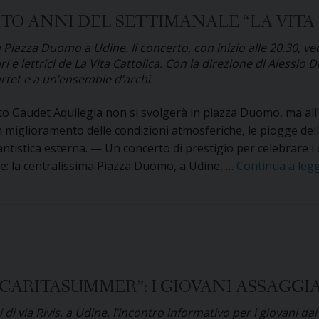
della
TO ANNI DEL SETTIMANALE “LA VITA
sig.ra
Maria
iazza Duomo a Udine. Il concerto, con inizio alle 20.30, ve
Sartori
 e lettrici de La Vita Cattolica. Con la direzione di Alessio
tet e a un’ensemble d’archi.
to Gaudet Aquilegia non si svolgerà in piazza Duomo, ma all’
 miglioramento delle condizioni atmosferiche, le piogge del
antistica esterna. — Un concerto di prestigio per celebrare i 
ne: la centralissima Piazza Duomo, a Udine, …
Continua a leg
 “CARITASUMMER”: I GIOVANI ASSAGG
di via Rivis, a Udine, l’incontro informativo per i giovani dai 