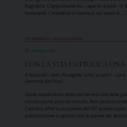
Pagnacco. L’appuntamento – aperto a tutti – è fis
Seminario. L’iniziativa si inserisce nel mese di …
50° TERREMOTO
,
ARCIDIOCESI NEWS
1 MAGGIO 2026
CON LA VITA CATTOLICA UNA 
Il fascicolo – ben 76 pagine, tutte a colori – sar
Gemona del Friuli.
«Sulle impalcature della storia» era una delle più
ricostruzione post-terremoto. Non poteva esserc
Cattolica offre in occasione del 50° anniversario d
pubblicazione si aprono con le parole del dirett