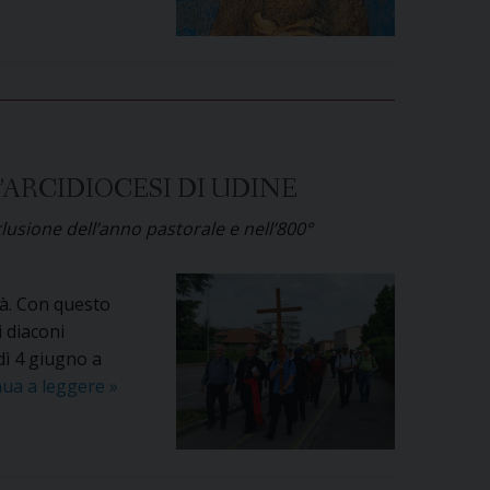
ARCIDIOCESI DI UDINE
lusione dell’anno pastorale e nell’800°
tà. Con questo
i diaconi
dì 4 giugno a
A
nua a leggere
»
Castelmonte
il
pellegrinaggio