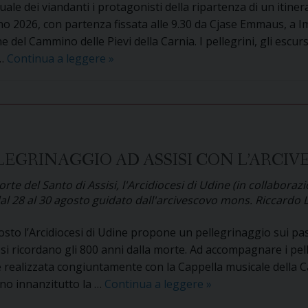
tuale dei viandanti i protagonisti della ripartenza di un itiner
 2026, con partenza fissata alle 9.30 da Cjase Emmaus, a I
 del Cammino delle Pievi della Carnia. I pellegrini, gli escursi
Cammino
 …
Continua a leggere
»
delle
Pievi
della
Carnia.
I
LLEGRINAGGIO AD ASSISI CON L’ARCI
pellegrini
si
orte del Santo di Assisi, l'Arcidiocesi di Udine (in collabora
mettono
dal 28 al 30 agosto guidato dall'arcivescovo mons. Riccardo 
in
viaggio
gosto l’Arcidiocesi di Udine propone un pellegrinaggio sui pas
per
si ricordano gli 800 anni dalla morte. Ad accompagnare i pell
inaugurare
è realizzata congiuntamente con la Cappella musicale della C
la
In
anno innanzitutto la …
Continua a leggere
»
sedicesima
agosto