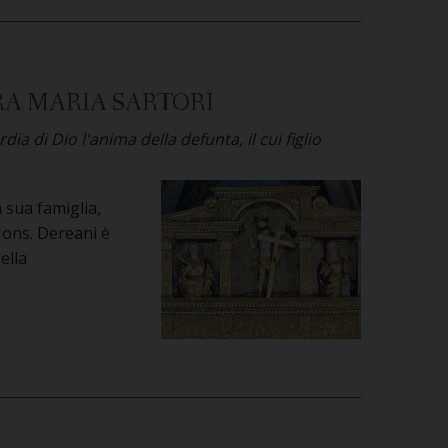
del
clero
in
servizio
RA MARIA SARTORI
nell’Arcidiocesi
di
a di Dio l'anima della defunta, il cui figlio
Udine
 sua famiglia,
 Mons. Dereani è
ella