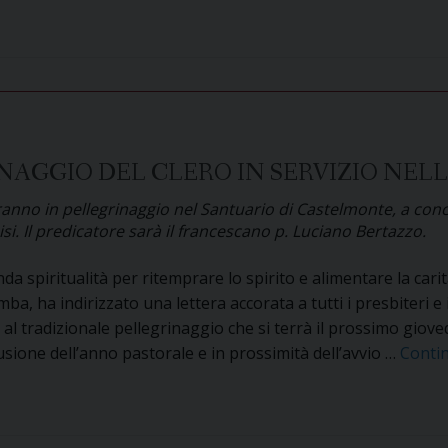
stagione
la
Diocesi
in
pellegrinaggio
ad
Assisi
con
AGGIO DEL CLERO IN SERVIZIO NELL’
l’Arcivescovo
eranno in pellegrinaggio nel Santuario di Castelmonte, a conc
i. Il predicatore sarà il francescano p. Luciano Bertazzo.
 spiritualità per ritemprare lo spirito e alimentare la cari
a, ha indirizzato una lettera accorata a tutti i presbiteri e 
e al tradizionale pellegrinaggio che si terrà il prossimo giove
ione dell’anno pastorale e in prossimità dell’avvio …
Conti