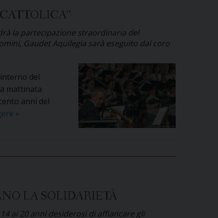
 CATTOLICA”
drà la partecipazione straordinaria del
 Domini, Gaudet Aquilegia sarà eseguito dal coro
interno del
la mattinata
cento anni del
Un
gere
»
concerto
celebra
i
cento
anni
del
IANO LA SOLIDARIETÀ
settimanale
“La
14 ai 20 anni desiderosi di affiancare gli