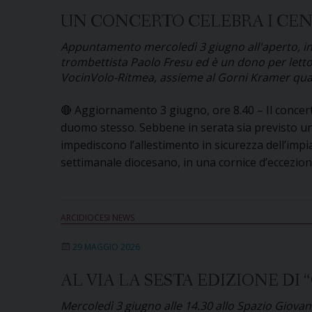
UN CONCERTO CELEBRA I CEN
Appuntamento mercoledì 3 giugno all'aperto, in P
trombettista Paolo Fresu ed è un dono per lettori
VocinVolo-Ritmea, assieme al Gorni Kramer quar
🔴 Aggiornamento 3 giugno, ore 8.40 – Il concer
duomo stesso. Sebbene in serata sia previsto un
impediscono l’allestimento in sicurezza dell’impi
settimanale diocesano, in una cornice d’eccezio
ARCIDIOCESI NEWS
29 MAGGIO 2026
AL VIA LA SESTA EDIZIONE DI
Mercoledì 3 giugno alle 14.30 allo Spazio Giovani 