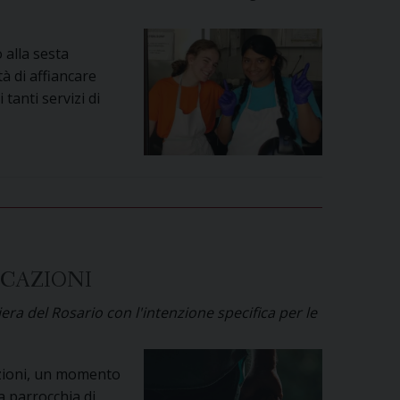
Vita
Cattolica”
 alla sesta
à di affiancare
 tanti servizi di
OCAZIONI
ra del Rosario con l'intenzione specifica per le
azioni, un momento
a parrocchia di