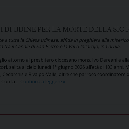
 DI UDINE PER LA MORTE DELLA SIG.
tutta la Chiesa udinese, affida in preghiera alla misericordi
ra il Canale di San Pietro e la Val d'Incarojo, in Carnia.
glio attorno al presbitero diocesano mons. Ivo Dereani e alla
ri, salita al cielo lunedì 1° giugno 2026 all’età di 103 anni.
 Cedarchis e Rivalpo-Valle, oltre che parroco coordinatore d
Cordoglio
. Con la …
Continua a leggere
»
dell’Arcidiocesi
di
Udine
per
la
morte