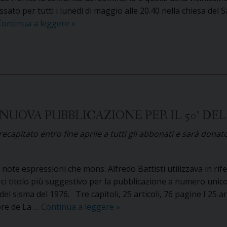
sato per tutti i lunedì di maggio alle 20.40 nella chiesa del 
Nel
Continua a leggere
»
mese
di
maggio
il
Seminario
propone
il
NUOVA PUBBLICAZIONE PER IL 50° D
Rosario
à recapitato entro fine aprile a tutti gli abbonati e sarà don
per
le
vocazioni
 note espressioni che mons. Alfredo Battisti utilizzava in rif
i titolo più suggestivo per la pubblicazione a numero unico
el sisma del 1976. Tre capitoli, 25 articoli, 76 pagine I 25 art
Con
ore de La …
Continua a leggere
»
La