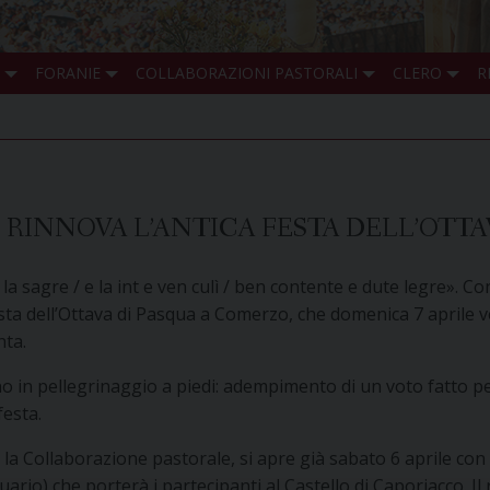
FORANIE
COLLABORAZIONI PASTORALI
CLERO
R
 RINNOVA L’ANTICA FESTA DELL’OTTA
n la sagre / e la int e ven culì / ben contente e dute legre».
 festa dell’Ottava di Pasqua a Comerzo, che domenica 7 aprile 
nta.
ecano in pellegrinaggio a piedi: adempimento di un voto fatto 
festa.
a la Collaborazione pastorale, si apre già sabato 6 aprile con
tuario) che porterà i partecipanti al Castello di Caporiacco. Il