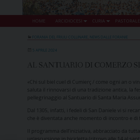
HOME
ARCIDIOCESI
CURIA
PASTORALE
FORANIA DEL FRIULI COLLINARE
,
NEWS DALLE FORANIE
5 APRILE 2024
AL SANTUARIO DI COMERZO SI
«Chi sul biel cuel di Cumierç / come ogni an o vi
saluta il rinnovarsi di una tradizione antica, la
pellegrinaggio al Santuario di Santa Maria Assu
Dal 1305, infatti, i fedeli di San Daniele vi si r
che è diventata anche momento di incontro e di 
Il programma dell’iniziativa, abbracciato da tutt
un’escursione in bicicletta (ritrovo alle 14 al san