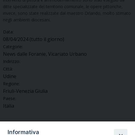
ditte specializzate del territorio comunale, le opere pittoriche,
invece, sono state realizzate dal maestro Orlando, molto stimato
negli ambienti diocesani.
Data:
08/04/2024
(tutto il giorno)
Categorie:
News dalle Foranie, Vicariato Urbano
Indirizzo:
Città:
Udine
Regione:
Friuli-Venezia Giulia
Paese:
Italia
Informativa