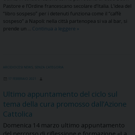
Pastore e l’Ordine francescano secolare d’Italia. L’idea del
“libro sospeso” per i detenuti funziona come il “caffè
sospeso” a Napoli: nella città partenopea si va al bar, si
«Un
prende un …
Continua a leggere
»
libro
sospeso
per
i
carcerati»
ARCIDIOCESI NEWS
,
SENZA CATEGORIA
è
17 FEBBRAIO 2021
l’iniziativa
quaresimale
Ultimo appuntamento del ciclo sul
di
tema della cura promosso dall’Azione
solidarietà
promossa
Cattolica
dalla
Domenica 14 marzo ultimo appuntamento
Libreria
del percorso di riflessione e formazione «La
Paoline