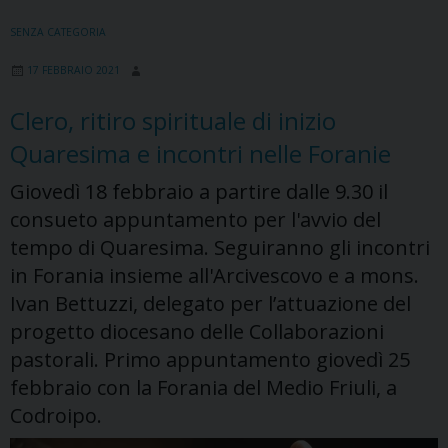
ecco
la
SENZA CATEGORIA
raccolta
17 FEBBRAIO 2021
fondi
della
Clero, ritiro spirituale di inizio
Caritas
Quaresima e incontri nelle Foranie
diocesana
Giovedì 18 febbraio a partire dalle 9.30 il
consueto appuntamento per l'avvio del
tempo di Quaresima. Seguiranno gli incontri
in Forania insieme all'Arcivescovo e a mons.
Ivan Bettuzzi, delegato per l’attuazione del
progetto diocesano delle Collaborazioni
pastorali. Primo appuntamento giovedì 25
febbraio con la Forania del Medio Friuli, a
Codroipo.