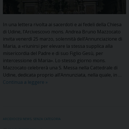
In una lettera rivolta ai sacerdoti e ai fedeli della Chiesa
di Udine, l’Arcivescovo mons. Andrea Bruno Mazzocato
invita venerdì 25 marzo, solennità dell’Annunciazione di
Maria, a «riunirsi per elevare la stessa supplica alla
misericordia del Padre e di suo Figlio Gesù, per
intercessione di Maria». Lo stesso giorno mons.
Mazzocato celebrerà una S. Messa nella Cattedrale di
Udine, dedicata proprio all’Annunziata, nella quale, in …
L’Arcivescovo
Continua a leggere
»
scrive
a
sacerdoti
e
fedeli.
ARCIDIOCESI NEWS
,
SENZA CATEGORIA
Il