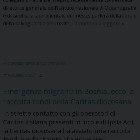
direttrice generale dell’Istituto nazionale di Oceanografia
e di Geofisica sperimentale di Trieste, parlerà della cura e
Ultimo
della salvaguardia del creato …
Continua a leggere
»
appunt
del
ciclo
sul
tema
ARCIDIOCESI NEWS
,
SENZA CATEGORIA
della
8 FEBBRAIO 2021
cura
promos
Emergenza migranti in Bosnia, ecco la
dall’Azi
raccolta fondi della Caritas diocesana
Cattolic
In stretto contatto con gli operatori di
Caritas italiana presenti in loco e di Ipsia Acli,
la Caritas diocesana ha avviato una raccolta
fondi per far fronte alla grave crisi