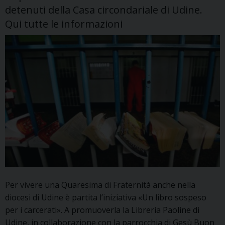
sincerità»
detenuti della Casa circondariale di Udine.
Qui tutte le informazioni
Per vivere una Quaresima di Fraternità anche nella
diocesi di Udine è partita l’iniziativa «Un libro sospeso
per i carcerati». A promuoverla la Libreria Paoline di
Udine, in collaborazione con la parrocchia di Gesù Buon