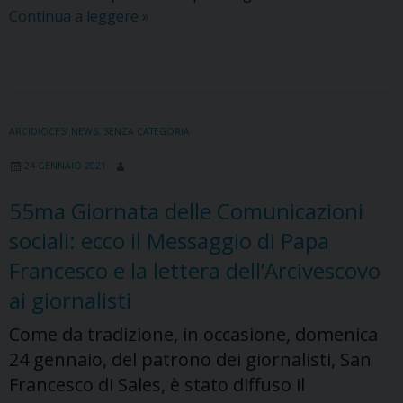
Clero,
Continua a leggere
»
ritiro
spirituale
di
inizio
Quaresima
ARCIDIOCESI NEWS
,
SENZA CATEGORIA
e
24 GENNAIO 2021
incontri
nelle
55ma Giornata delle Comunicazioni
Foranie
sociali: ecco il Messaggio di Papa
Francesco e la lettera dell’Arcivescovo
ai giornalisti
Come da tradizione, in occasione, domenica
24 gennaio, del patrono dei giornalisti, San
Francesco di Sales, è stato diffuso il