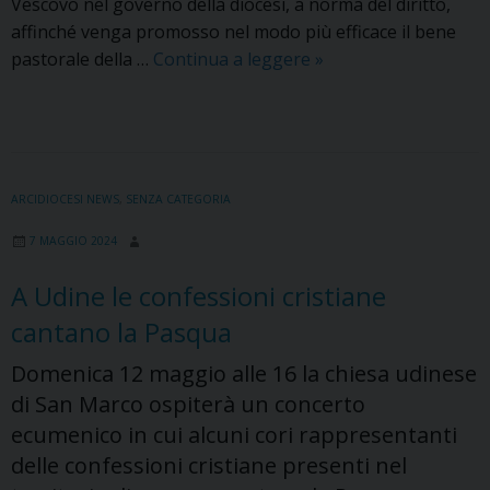
Vescovo nel governo della diocesi, a norma del diritto,
affinché venga promosso nel modo più efficace il bene
L’Arcivescovo
pastorale della …
Continua a leggere
»
ha
nominato
il
nuovo
Consiglio
ARCIDIOCESI NEWS
,
SENZA CATEGORIA
presbiterale
7 MAGGIO 2024
A Udine le confessioni cristiane
cantano la Pasqua
Domenica 12 maggio alle 16 la chiesa udinese
di San Marco ospiterà un concerto
ecumenico in cui alcuni cori rappresentanti
delle confessioni cristiane presenti nel