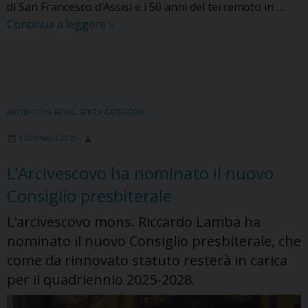
di San Francesco d’Assisi e i 50 anni del terremoto in …
“Restart.
Continua a leggere
»
Va’
e
ripara”.
Il
campo
ARCIDIOCESI NEWS
,
SENZA CATEGORIA
estivo
3 GENNAIO 2025
per
adolescenti
L’Arcivescovo ha nominato il nuovo
con
Consiglio presbiterale
la
Pastorale
L’arcivescovo mons. Riccardo Lamba ha
giovanile
nominato il nuovo Consiglio presbiterale, che
diocesana
come da rinnovato statuto resterà in carica
per il quadriennio 2025-2028.