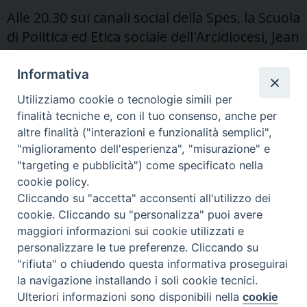
la
Alle 20.30 sui canali social della Spes, la Scuola
let
di Politica ed Etica sociale dell'Arcidiocesi, Jean
del
Luois Ska affronterà il tema «Responsabili del
ai
gio
Creato». Continua dunque il percorso on line,
Informativa
accessibile a tutti e a tutte, per approfondire
Utilizziamo cookie o tecnologie simili per
l'enciclica di Papa Francesco
finalità tecniche e, con il tuo consenso, anche per
altre finalità ("interazioni e funzionalità semplici",
"miglioramento dell'esperienza", "misurazione" e
"targeting e pubblicità") come specificato nella
cookie policy.
Cliccando su "accetta" acconsenti all'utilizzo dei
cookie. Cliccando su "personalizza" puoi avere
maggiori informazioni sui cookie utilizzati e
personalizzare le tue preferenze. Cliccando su
"rifiuta" o chiudendo questa informativa proseguirai
la navigazione installando i soli cookie tecnici.
Ulteriori informazioni sono disponibili nella
cookie
Preferenze Cookie