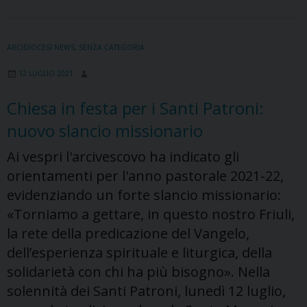
per
l’Avvento
2021
ARCIDIOCESI NEWS
,
SENZA CATEGORIA
12 LUGLIO 2021
Chiesa in festa per i Santi Patroni:
nuovo slancio missionario
Ai vespri l'arcivescovo ha indicato gli
orientamenti per l'anno pastorale 2021-22,
evidenziando un forte slancio missionario:
«Torniamo a gettare, in questo nostro Friuli,
la rete della predicazione del Vangelo,
dell’esperienza spirituale e liturgica, della
solidarietà con chi ha più bisogno». Nella
solennità dei Santi Patroni, lunedì 12 luglio,