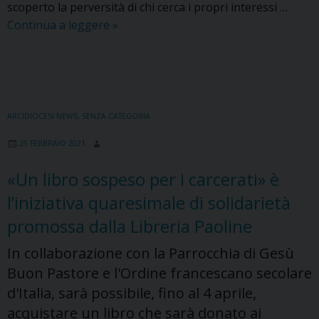
scoperto la perversità di chi cerca i propri interessi …
L’Arcivescovo:
Continua a leggere
»
«Abbiamo
bisogno
di
santi
che
ARCIDIOCESI NEWS
,
SENZA CATEGORIA
vivono
25 FEBBRAIO 2021
la
resurrezione
«Un libro sospeso per i carcerati» è
di
l’iniziativa quaresimale di solidarietà
Cristo,
impastando
promossa dalla Libreria Paoline
il
In collaborazione con la Parrocchia di Gesù
cuore
Buon Pastore e l'Ordine francescano secolare
di
d'Italia, sarà possibile, fino al 4 aprile,
amore
e
acquistare un libro che sarà donato ai