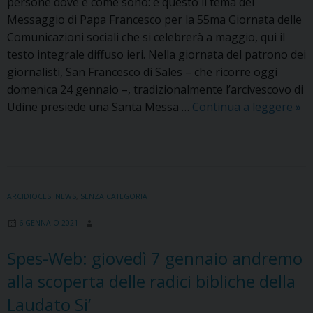
persone dove e come sono: è questo il tema del
Messaggio di Papa Francesco per la 55ma Giornata delle
Comunicazioni sociali che si celebrerà a maggio, qui il
testo integrale diffuso ieri. Nella giornata del patrono dei
giornalisti, San Francesco di Sales – che ricorre oggi
domenica 24 gennaio –, tradizionalmente l’arcivescovo di
55
Udine presiede una Santa Messa …
Continua a leggere
»
Gio
del
Com
soci
ecc
ARCIDIOCESI NEWS
,
SENZA CATEGORIA
il
6 GENNAIO 2021
Me
di
Spes-Web: giovedì 7 gennaio andremo
Pa
alla scoperta delle radici bibliche della
Fra
e
Laudato Si’