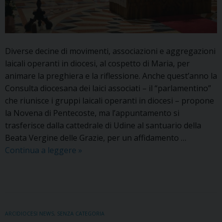
Diverse decine di movimenti, associazioni e aggregazioni
laicali operanti in diocesi, al cospetto di Maria, per
animare la preghiera e la riflessione. Anche quest’anno la
Consulta diocesana dei laici associati – il “parlamentino”
che riunisce i gruppi laicali operanti in diocesi – propone
la Novena di Pentecoste, ma l’appuntamento si
trasferisce dalla cattedrale di Udine al santuario della
Beata Vergine delle Grazie, per un affidamento …
Novena
Continua a leggere
»
di
Pentecoste
nel
segno
di
ARCIDIOCESI NEWS
,
SENZA CATEGORIA