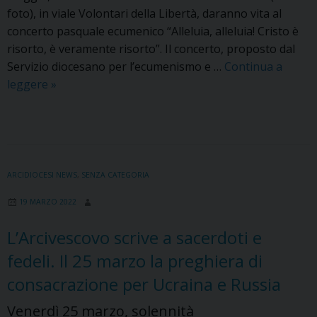
foto), in viale Volontari della Libertà, daranno vita al
concerto pasquale ecumenico “Alleluia, alleluia! Cristo è
risorto, è veramente risorto”. Il concerto, proposto dal
Servizio diocesano per l’ecumenismo e …
Continua a
A
leggere
»
Udine
le
confessioni
cristiane
cantano
ARCIDIOCESI NEWS
,
SENZA CATEGORIA
la
19 MARZO 2022
Pasqua
L’Arcivescovo scrive a sacerdoti e
fedeli. Il 25 marzo la preghiera di
consacrazione per Ucraina e Russia
Venerdì 25 marzo, solennità