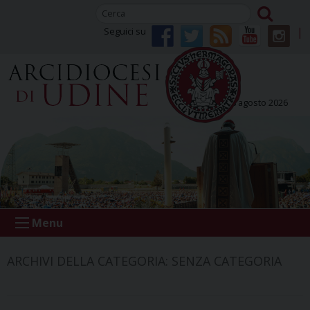
Skip
to
Seguici su
content
sabato 08 agosto 2026
Menu
ARCHIVI DELLA CATEGORIA:
SENZA CATEGORIA