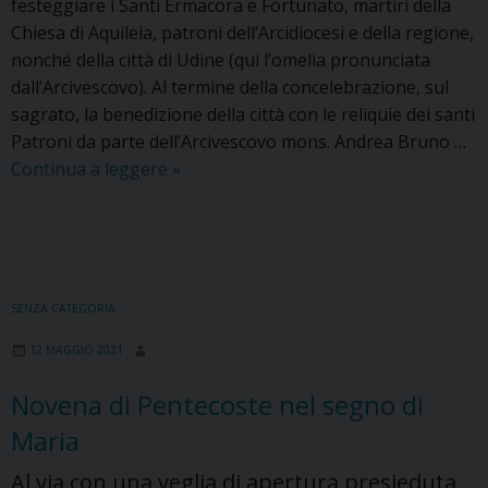
festeggiare i Santi Ermacora e Fortunato, martiri della
Chiesa di Aquileia, patroni dell’Arcidiocesi e della regione,
nonché della città di Udine (qui l’omelia pronunciata
dall’Arcivescovo). Al termine della concelebrazione, sul
sagrato, la benedizione della città con le reliquie dei santi
Patroni da parte dell’Arcivescovo mons. Andrea Bruno …
Chiesa
Continua a leggere
»
in
festa
per
i
Santi
SENZA CATEGORIA
Patroni:
12 MAGGIO 2021
nuovo
slancio
Novena di Pentecoste nel segno di
missionario
Maria
Al via con una veglia di apertura presieduta