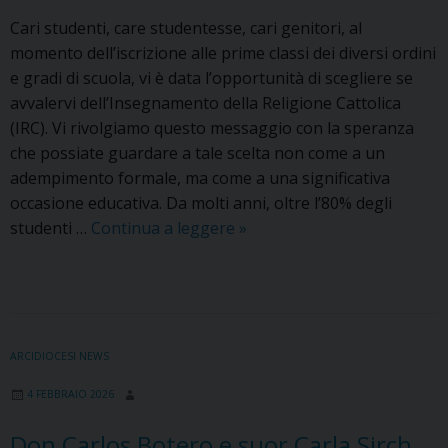
Cari studenti, care studentesse, cari genitori, al
momento dell’iscrizione alle prime classi dei diversi ordini
e gradi di scuola, vi è data l’opportunità di scegliere se
avvalervi dell’Insegnamento della Religione Cattolica
(IRC). Vi rivolgiamo questo messaggio con la speranza
che possiate guardare a tale scelta non come a un
adempimento formale, ma come a una significativa
occasione educativa. Da molti anni, oltre l’80% degli
Insegnamento
studenti …
Continua a leggere
»
della
religione
cattolica:
il
Messaggio
ARCIDIOCESI NEWS
della
4 FEBBRAIO 2026
Presidenza
CEI
Don Carlos Botero e suor Carla Sirch