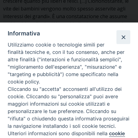
crescere quanto più liberi e felici. […] Ciononostante, le
vite dei bambini vengono molto spesso asservite agli
interessi dei grandi». È una constatazione che assume
molti volti quella che i Vescovi italiani consegnano al
Messaggio che accompagna la 48a Giornata della vita, in
Informativa
«Prima
programma in …
Continua a leggere
»
Utilizziamo cookie o tecnologie simili per
i
finalità tecniche e, con il tuo consenso, anche per
bambini!».
altre finalità ("interazioni e funzionalità semplici",
Il
"miglioramento dell'esperienza", "misurazione" e
Friuli
"targeting e pubblicità") come specificato nella
si
ARCIDIOCESI NEWS
cookie policy.
mobilita
Cliccando su "accetta" acconsenti all'utilizzo dei
2 FEBBRAIO 2026
per
cookie. Cliccando su "personalizza" puoi avere
accogliere
Al via da Latisana gli incontri culturali
maggiori informazioni sui cookie utilizzati e
la
personalizzare le tue preferenze. Cliccando su
con “La Vita Cattolica”. Si parla di
vita
"rifiuta" o chiudendo questa informativa proseguirai
accoglienza della vita e denatalità
la navigazione installando i soli cookie tecnici.
Ulteriori informazioni sono disponibili nella
cookie
Preferenze Cookie
«Denatalità e non solo: la sfida della vita che