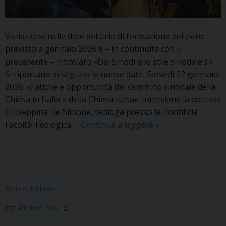
Variazione nelle date del ciclo di formazione del clero
previsto a gennaio 2026 e – in continuità con il
precedente – intitolato «Dai Sinodi allo stile sinodale II».
Si riportano di seguito le nuove date. Giovedì 22 gennaio
2026: «Fatiche e opportunità del cammino sinodale della
Chiesa in Italia e della Chiesa tutta». Interviene la dott.ssa
Giuseppina De Simone, teologa presso la Pontificia
Variazione
Facoltà Teologica …
Continua a leggere
»
nelle
date
della
Formazione
del
ARCIDIOCESI NEWS
clero
3 FEBBRAIO 2026
di
gennaio