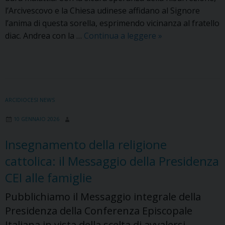
l’Arcivescovo e la Chiesa udinese affidano al Signore
l’anima di questa sorella, esprimendo vicinanza al fratello
Cordoglio
diac. Andrea con la …
Continua a leggere
»
dell’Arcidiocesi
di
Udine
per
la
ARCIDIOCESI NEWS
morte
10 GENNAIO 2026
della
sig.ra
Insegnamento della religione
Ilaria
cattolica: il Messaggio della Presidenza
Venturini
Rabajoli
CEI alle famiglie
Pubblichiamo il Messaggio integrale della
Presidenza della Conferenza Episcopale
Italiana in vista della scelta di avvalersi