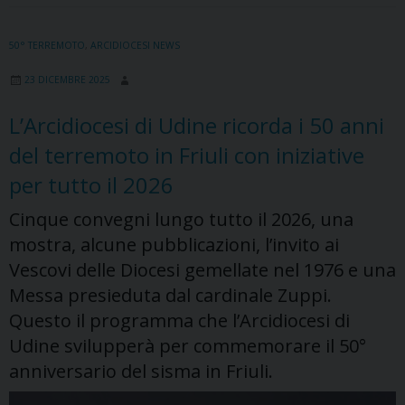
congiunta
di
50° TERREMOTO
,
ARCIDIOCESI NEWS
Consiglio
23 DICEMBRE 2025
pastorale
diocesano
L’Arcidiocesi di Udine ricorda i 50 anni
e
del terremoto in Friuli con iniziative
Consiglio
presbiterale
per tutto il 2026
Cinque convegni lungo tutto il 2026, una
mostra, alcune pubblicazioni, l’invito ai
Vescovi delle Diocesi gemellate nel 1976 e una
Messa presieduta dal cardinale Zuppi.
Questo il programma che l’Arcidiocesi di
Udine svilupperà per commemorare il 50°
anniversario del sisma in Friuli.