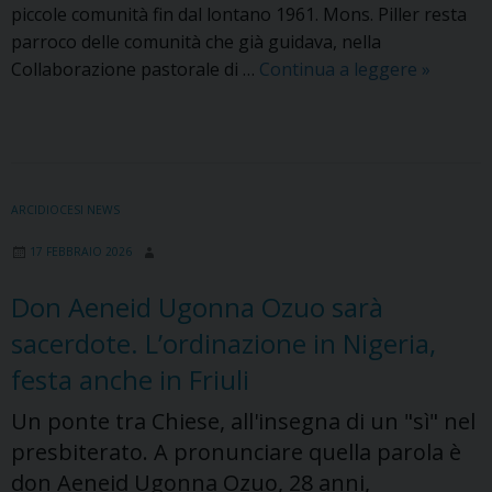
piccole comunità fin dal lontano 1961. Mons. Piller resta
parroco delle comunità che già guidava, nella
Mons.
Collaborazione pastorale di …
Continua a leggere
»
Pietro
Piller
sarà
parroco
di
ARCIDIOCESI NEWS
Maiaso
17 FEBBRAIO 2026
al
posto
Don Aeneid Ugonna Ozuo sarà
del
sacerdote. L’ordinazione in Nigeria,
defunto
don
festa anche in Friuli
Primo
Un ponte tra Chiese, all'insegna di un "sì" nel
Degano
presbiterato. A pronunciare quella parola è
don Aeneid Ugonna Ozuo, 28 anni,