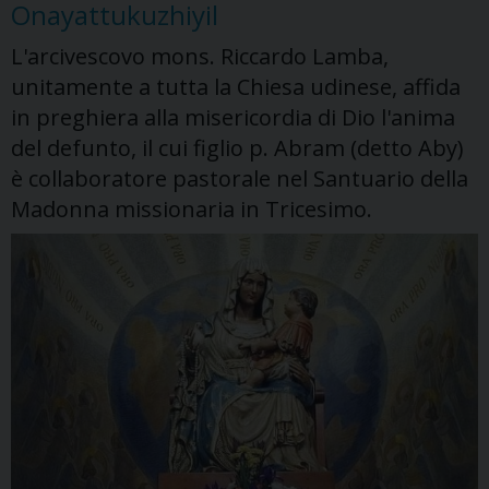
con
Onayattukuzhiyil
l’Arcivescovo
L'arcivescovo mons. Riccardo Lamba,
e
unitamente a tutta la Chiesa udinese, affida
le
in preghiera alla misericordia di Dio l'anima
iniziative
diocesane
del defunto, il cui figlio p. Abram (detto Aby)
è collaboratore pastorale nel Santuario della
Madonna missionaria in Tricesimo.