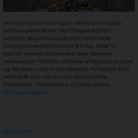
La Chiesa udinese si stringe in affettuoso cordoglio
attorno a padre Abram “Aby” Onayattukuzhiyil,
superiore della comunità dei padri indiani della
Congregazione dell’Imitazione di Cristo, detta “di
Betania” presenti nel Santuario della Madonna
missionaria in Tricesimo, affidando al Signore suo padre,
sig. Abraham, salito al cielo domenica 15 febbraio 2026
all’età di 86 anni. Con la sicura speranza della
Risurrezione, l’Arcivescovo e la Chiesa udinese …
Cordoglio
Continua a leggere
»
dell’Arcidiocesi
di
Udine
per
la
ARCIDIOCESI NEWS
morte