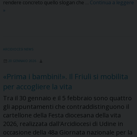
rendere concreto quello slogan che …
Continua a leggere
L’Arcidiocesi
»
di
Udine
ricorda
i
50
ARCIDIOCESI NEWS
anni
20 GENNAIO 2026
del
terremoto
«Prima i bambini!». Il Friuli si mobilita
in
per accogliere la vita
Friuli
con
Tra il 30 gennaio e il 5 febbraio sono quattro
iniziative
gli appuntamenti che contraddistinguono il
per
cartellone della Festa diocesana della vita
tutto
2026, realizzata dall'Arcidiocesi di Udine in
il
occasione della 48a Giornata nazionale per la
2026