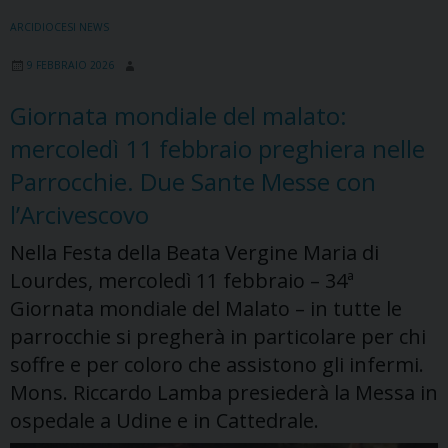
Carla
ARCIDIOCESI NEWS
Sirch
9 FEBBRAIO 2026
alla
guida
Giornata mondiale del malato:
dell’Ufficio
mercoledì 11 febbraio preghiera nelle
diocesano
per
Parrocchie. Due Sante Messe con
la
l’Arcivescovo
pastorale
della
Nella Festa della Beata Vergine Maria di
famiglia
Lourdes, mercoledì 11 febbraio – 34ª
Giornata mondiale del Malato – in tutte le
parrocchie si pregherà in particolare per chi
soffre e per coloro che assistono gli infermi.
Mons. Riccardo Lamba presiederà la Messa in
ospedale a Udine e in Cattedrale.