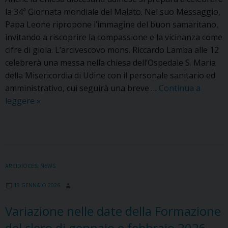
la 34ª Giornata mondiale del Malato. Nel suo Messaggio,
Papa Leone ripropone l’immagine del buon samaritano,
invitando a riscoprire la compassione e la vicinanza come
cifre di gioia. L’arcivescovo mons. Riccardo Lamba alle 12
celebrerà una messa nella chiesa dell’Ospedale S. Maria
della Misericordia di Udine con il personale sanitario ed
amministrativo, cui seguirà una breve …
Continua a
Giornata
leggere
»
mondiale
del
malato:
mercoledì
11
ARCIDIOCESI NEWS
febbraio
13 GENNAIO 2026
preghiera
nelle
Variazione nelle date della Formazione
Parrocchie.
del clero di gennaio e febbraio 2026
Due