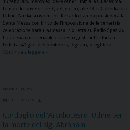
18 febbraio, mercoledì delle ceneri, inizia la Quaresima,
tempo di conversione. Quel giorno, alle 19 in Cattedrale a
Udine, l’arcivescovo mons. Riccardo Lamba presiederà la
Santa Messa con il rito dell’imposizione delle ceneri (la
celebrazione sarà trasmessa in diretta su Radio Spazio).
La valenza penitenziale di questo gesto introdurrà i
fedeli ai 40 giorni di penitenza, digiuno, preghiera …
Quaresima
Continua a leggere
»
2026,
tempo
di
preghiera
e
ARCIDIOCESI NEWS
conversione.
16 FEBBRAIO 2026
La
Messa
Cordoglio dell’Arcidiocesi di Udine per
delle
la morte del sig. Abraham
Ceneri