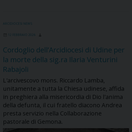
catechisti
inaugura
gli
ARCIDIOCESI NEWS
appuntamenti
12 FEBBRAIO 2026
commemorativi
per
Cordoglio dell’Arcidiocesi di Udine per
il
la morte della sig.ra Ilaria Venturini
50°
del
Rabajoli
terremoto
L'arcivescovo mons. Riccardo Lamba,
unitamente a tutta la Chiesa udinese, affida
in preghiera alla misericordia di Dio l'anima
della defunta, il cui fratello diacono Andrea
presta servizio nella Collaborazione
pastorale di Gemona.