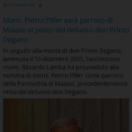
16 FEBBRAIO 2026
del
sig.
Mons. Pietro Piller sarà parroco di
Abraham
Maiaso al posto del defunto don Primo
Onayattukuzhiyil
Degano
In seguito alla morte di don Primo Degano,
avvenuta il 16 dicembre 2025, l'arcivescovo
mons. Riccardo Lamba ha provveduto alla
nomina di mons. Pietro Piller come parroco
della Parrocchia di Maiaso, precedentemente
retta dal defunto don Degano.