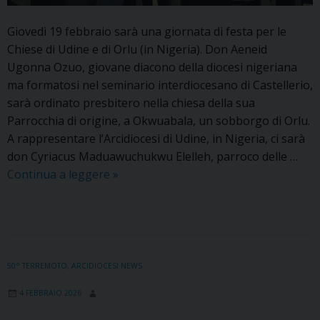
Giovedì 19 febbraio sarà una giornata di festa per le
Chiese di Udine e di Orlu (in Nigeria). Don Aeneid
Ugonna Ozuo, giovane diacono della diocesi nigeriana
ma formatosi nel seminario interdiocesano di Castellerio,
sarà ordinato presbitero nella chiesa della sua
Parrocchia di origine, a Okwuabala, un sobborgo di Orlu.
A rappresentare l’Arcidiocesi di Udine, in Nigeria, ci sarà
don Cyriacus Maduawuchukwu Elelleh, parroco delle …
Don
Continua a leggere
»
Aeneid
Ugonna
Ozuo
sarà
sacerdote.
50° TERREMOTO
,
ARCIDIOCESI NEWS
L’ordinazione
4 FEBBRAIO 2026
in
Nigeria,