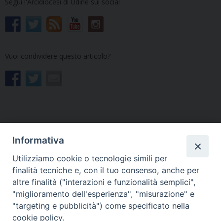
Segui l'Arcidiocesi di Udine sui social
Vuoi condividere questo articolo?
Informativa
«
Incontri nelle Foranie per
Messaggio dell’Arcivescovo
la revisione del progetto
di Udine per l’Avvento 2025
Utilizziamo cookie o tecnologie simili per
delle Collaborazioni
»
finalità tecniche e, con il tuo consenso, anche per
pastorali
altre finalità ("interazioni e funzionalità semplici",
"miglioramento dell'esperienza", "misurazione" e
"targeting e pubblicità") come specificato nella
cookie policy.