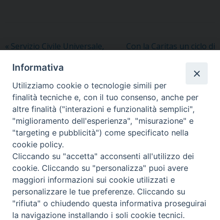
«
Servizio Civile Universale,
Con la Caritas un ciclo di
la Caritas diocesana di Udine
incontri sul carcere,
Informativa
apre le candidature per 17
iniziando dalla giustizia
giovani
riparativa. Ulteriore
Utilizziamo cookie o tecnologie simili per
appuntamento con la
finalità tecniche e, con il tuo consenso, anche per
Libreria Paoline
»
altre finalità ("interazioni e funzionalità semplici",
"miglioramento dell'esperienza", "misurazione" e
"targeting e pubblicità") come specificato nella
cookie policy.
Cliccando su "accetta" acconsenti all'utilizzo dei
Copyright © Arcidiocesi di Udine 2018
cookie. Cliccando su "personalizza" puoi avere
maggiori informazioni sui cookie utilizzati e
Piazza Patriarcato, 1 - 33100 Udine (UD) Tel. 0432.414.511 - Fax
personalizzare le tue preferenze. Cliccando su
0432.511.838 C.F. 80013900305
"rifiuta" o chiudendo questa informativa proseguirai
la navigazione installando i soli cookie tecnici.