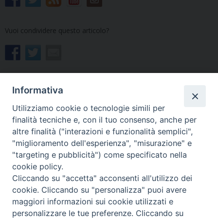
Vuoi condividere questo articolo?
Informativa
Utilizziamo cookie o tecnologie simili per
«
«Abili in Cristo»: c’è il
Chiesa udinese in preghiera
finalità tecniche e, con il tuo consenso, anche per
secondo appuntamento
per i santi e i defunti
»
altre finalità ("interazioni e funzionalità semplici",
"miglioramento dell'esperienza", "misurazione" e
"targeting e pubblicità") come specificato nella
cookie policy.
Cliccando su "accetta" acconsenti all'utilizzo dei
Copyright © Arcidiocesi di Udine 2018
cookie. Cliccando su "personalizza" puoi avere
maggiori informazioni sui cookie utilizzati e
Piazza Patriarcato, 1 - 33100 Udine (UD) Tel. 0432.414.511 - Fax
personalizzare le tue preferenze. Cliccando su