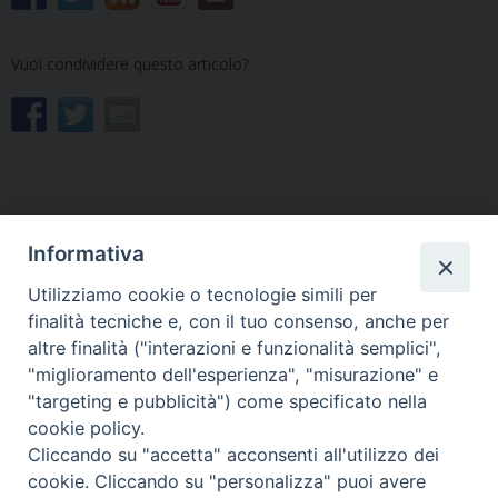
Vuoi condividere questo articolo?
Informativa
«
Ecco le schede bibliche che
Formazione del Clero. Al via
accompagnano il nuovo
il ciclo di approfondimento
Utilizziamo cookie o tecnologie simili per
Anno pastorale
sui temi della Pastorale
finalità tecniche e, con il tuo consenso, anche per
giovanile
»
altre finalità ("interazioni e funzionalità semplici",
"miglioramento dell'esperienza", "misurazione" e
"targeting e pubblicità") come specificato nella
cookie policy.
Cliccando su "accetta" acconsenti all'utilizzo dei
Copyright © Arcidiocesi di Udine 2018
cookie. Cliccando su "personalizza" puoi avere