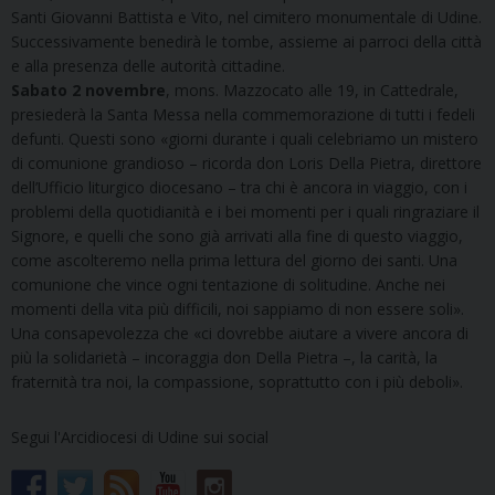
Santi Giovanni Battista e Vito, nel cimitero monumentale di Udine.
Successivamente benedirà le tombe, assieme ai parroci della città
e alla presenza delle autorità cittadine.
Sabato 2 novembre
, mons. Mazzocato alle 19, in Cattedrale,
presiederà la Santa Messa nella commemorazione di tutti i fedeli
defunti. Questi sono «giorni durante i quali celebriamo un mistero
di comunione grandioso – ricorda don Loris Della Pietra, direttore
dell’Ufficio liturgico diocesano – tra chi è ancora in viaggio, con i
problemi della quotidianità e i bei momenti per i quali ringraziare il
Signore, e quelli che sono già arrivati alla fine di questo viaggio,
come ascolteremo nella prima lettura del giorno dei santi. Una
comunione che vince ogni tentazione di solitudine. Anche nei
momenti della vita più difficili, noi sappiamo di non essere soli».
Una consapevolezza che «ci dovrebbe aiutare a vivere ancora di
più la solidarietà – incoraggia don Della Pietra –, la carità, la
fraternità tra noi, la compassione, soprattutto con i più deboli».
Segui l'Arcidiocesi di Udine sui social