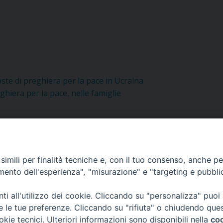
oste di preghiera per la pace in Ucraina
ghiera per la pace, nelle famiglie
imili per finalità tecniche e, con il tuo consenso, anche per 
amento dell'esperienza", "misurazione" e "targeting e pubbli
i all'utilizzo dei cookie. Cliccando su "personalizza" puoi
re le tue preferenze. Cliccando su "rifiuta" o chiudendo que
okie tecnici. Ulteriori informazioni sono disponibili nella
coo