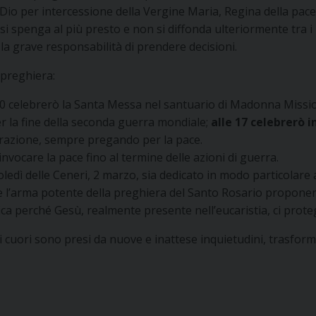
Dio per intercessione della Vergine Maria, Regina della pac
si spenga al più presto e non si diffonda ulteriormente tra i 
la grave responsabilità di prendere decisioni.
 preghiera:
.00 celebrerò la Santa Messa nel santuario di Madonna Missi
r la fine della seconda guerra mondiale;
alle 17 celebrerò 
azione, sempre pregando per la pace.
nvocare la pace fino al termine delle azioni di guerra.
oledì delle Ceneri, 2 marzo, sia dedicato in modo particolare 
arma potente della preghiera del Santo Rosario proponendol
a perché Gesù, realmente presente nell’eucaristia, ci proteg
 cuori sono presi da nuove e inattese inquietudini, trasform