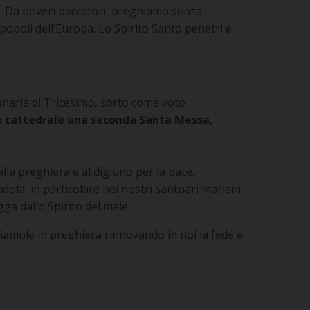
e. Da poveri peccatori, preghiamo senza
popoli dell’Europa. Lo Spirito Santo penetri e
onaria di Tricesimo, sorto come voto
in cattedrale una seconda Santa Messa
,
alla preghiera e al digiuno per la pace.
a, in particolare nei nostri santuari mariani.
ga dallo Spirito del male.
iamole in preghiera rinnovando in noi la fede e