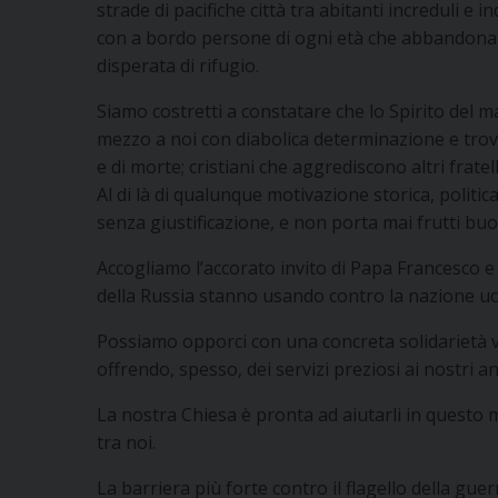
strade di pacifiche città tra abitanti increduli e
con a bordo persone di ogni età che abbandonano
disperata di rifugio.
Siamo costretti a constatare che lo Spirito del 
mezzo a noi con diabolica determinazione e trov
e di morte; cristiani che aggrediscono altri fratell
Al di là di qualunque motivazione storica, politi
senza giustificazione, e non porta mai frutti buon
Accogliamo l’accorato invito di Papa Francesco e 
della Russia stanno usando contro la nazione uc
Possiamo opporci con una concreta solidarietà ve
offrendo, spesso, dei servizi preziosi ai nostri anz
La nostra Chiesa è pronta ad aiutarli in questo 
tra noi.
La barriera più forte contro il flagello della gu