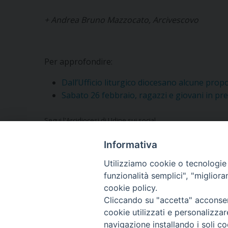
+ Andrea Bruno Mazzocato, Arcivescovo
Per approfondire:
Dall’Ufficio liturgico diocesano alcune prop
Sabato 26 febbraio, ragazzi e giovani in pre
Segui l'Arcidiocesi di Udine sui social
Informativa
Utilizziamo cookie o tecnologie s
funzionalità semplici", "miglior
Vuoi condividere questo articolo?
cookie policy.
Cliccando su "accetta" acconsent
cookie utilizzati e personalizza
navigazione installando i soli co