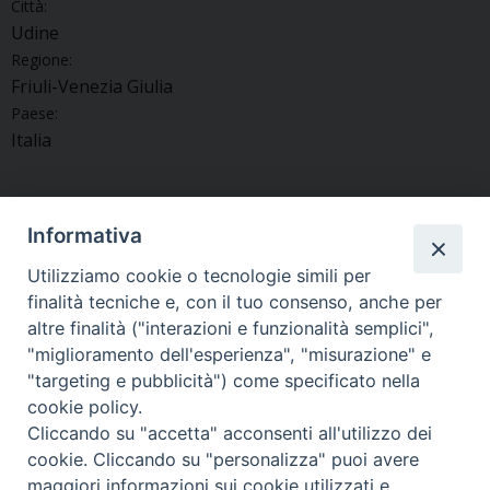
Città:
Udine
Regione:
Friuli-Venezia Giulia
Paese:
Italia
Informativa
«
Forgaria, si benedice la
La Collaborazione pastorale
Utilizziamo cookie o tecnologie simili per
restaurata ancona votiva di
di Manzano celebra San
finalità tecniche e, con il tuo consenso, anche per
Forcja
Valentino
»
altre finalità ("interazioni e funzionalità semplici",
"miglioramento dell'esperienza", "misurazione" e
"targeting e pubblicità") come specificato nella
cookie policy.
Cliccando su "accetta" acconsenti all'utilizzo dei
Copyright © Arcidiocesi di Udine 2018
cookie. Cliccando su "personalizza" puoi avere
maggiori informazioni sui cookie utilizzati e