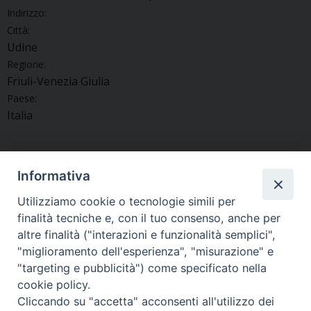
Indirizzo:
Città:
Udine
Regione:
Friuli-Venezia Giulia
Paese:
Italia
Informativa
«
La Parrocchia di Magnano
Torsa celebra il Perdon con i
Utilizziamo cookie o tecnologie simili per
in Riviera promuove
“lustri” matrimoniali
»
finalità tecniche e, con il tuo consenso, anche per
«Famiglie in festa»
altre finalità ("interazioni e funzionalità semplici",
"miglioramento dell'esperienza", "misurazione" e
"targeting e pubblicità") come specificato nella
cookie policy.
Cliccando su "accetta" acconsenti all'utilizzo dei