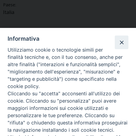
Paese:
Italia
Informativa
«
L’Arcivescovo a Subit per
L’Arcivescovo a Titiano
Utilizziamo cookie o tecnologie simili per
celebrare la patrona
(Precenicco) per la Madonna
finalità tecniche e, con il tuo consenso, anche per
Sant’Anna
della Neve
»
altre finalità ("interazioni e funzionalità semplici",
"miglioramento dell'esperienza", "misurazione" e
"targeting e pubblicità") come specificato nella
cookie policy.
Cliccando su "accetta" acconsenti all'utilizzo dei
Copyright © Arcidiocesi di Udine 2018
cookie. Cliccando su "personalizza" puoi avere
maggiori informazioni sui cookie utilizzati e
Piazza Patriarcato, 1 - 33100 Udine (UD) Tel. 0432.414.511 - Fax
personalizzare le tue preferenze. Cliccando su
0432.511.838 C.F. 80013900305
"rifiuta" o chiudendo questa informativa proseguirai
la navigazione installando i soli cookie tecnici.