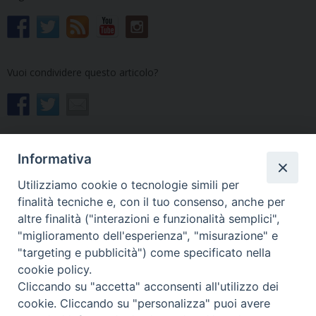
Vuoi condividere questo articolo?
Informativa
Utilizziamo cookie o tecnologie simili per
«
Al via un nuovo anno di
Ripresa della catechesi: le
finalità tecniche e, con il tuo consenso, anche per
studi della Spes
indicazioni della CEI
»
altre finalità ("interazioni e funzionalità semplici",
"miglioramento dell'esperienza", "misurazione" e
"targeting e pubblicità") come specificato nella
cookie policy.
Cliccando su "accetta" acconsenti all'utilizzo dei
cookie. Cliccando su "personalizza" puoi avere
Copyright © Arcidiocesi di Udine 2018