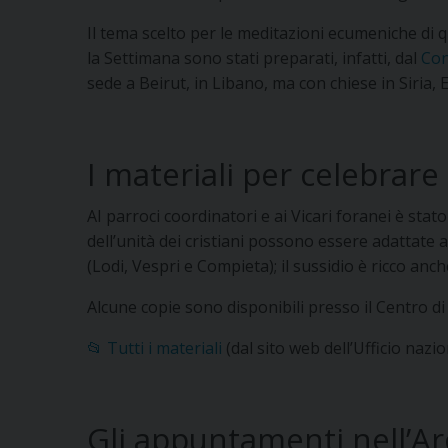
Il tema scelto per le meditazioni ecumeniche di q
la Settimana sono stati preparati, infatti, dal
Con
sede a Beirut, in Libano, ma con chiese in Siria, E
I materiali per celebrare 
AI parroci coordinatori e ai Vicari foranei è stat
dell’unità dei cristiani possono essere adattate a
(Lodi, Vespri e Compieta); il sussidio è ricco anc
Alcune copie sono disponibili presso il Centro di
📂 Tutti i materiali
(dal sito web dell’Ufficio naz
Gli appuntamenti nell’Ar