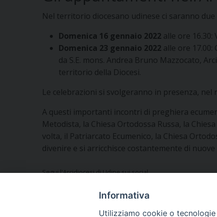
Nel territorio diocesano udinese ci saranno due i
Domenica 16 gennaio 2022
alle ore 16.30:
Domenica 23 gennaio 2022
alle ore 17.00:
da S.E. mons. Andrea Bruno Mazzocato, Arciv
territorio della Diocesi.
Le celebrazioni si svolgeranno in presenza, nel ris
A questi importanti incontri di preghiera ecumeni
Metodista, la Chiesa Ortodossa Russa, la Chiesa
volta, il Patriarcato Ecumenico, la Chiesa Ortod
divenire e si arricchisce costantemente di nuove r
Segui l'Arcidiocesi di Udine sui social
Informativa
Utilizziamo cookie o tecnologie s