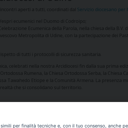
ncontri aperti a tutti, coordinati dal
Servizio diocesano per l
 Vespri ecumenici nel Duomo di Codroipo;
 Celebrazione Ecumenica della Parola, nella chiesa della B.V. 
escovo Metropolita di Udine, con la partecipazione dei Pasto
petto di tutti i protocolli di sicurezza sanitaria.
ca, celebrati nella nostra Arcidiocesi fin dalla sua prima ed
 Ortodossa Rumena, la Chiesa Ortodossa Serba, la Chiesa Catt
ossa Tawahedo Etiope e la Comunità Armena. La presenza mult
ealtà che si consolidano sul territorio.
imili per finalità tecniche e, con il tuo consenso, anche per 