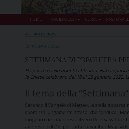
HOME
ARCIDIOCESI
CURIA
PASTORALE
ARCIDIOCESI NEWS
10 GENNAIO 2022
SETTIMANA DI PREGHIERA PER
Ha per tema «In oriente abbiamo visto apparire la
le Chiese celebrano dal 18 al 25 gennaio 2022. 
Il tema della “Settimana
Secondo il Vangelo di Matteo, la stella apparsa n
speranza lungamente atteso, che conduce i Magi e in
luogo in cui si manifesta il vero Re e Salvatore. 
amorevole di Dio per tutta l’umanità. I Magi vider