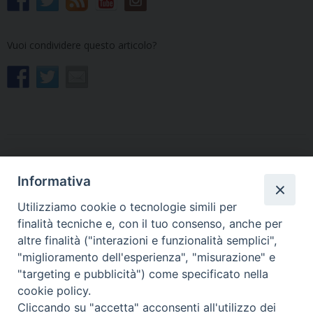
Vuoi condividere questo articolo?
«
L’Arcivescovo visita la
L’emittente diocesana Radio
Informativa
Collaborazione pastorale di
Spazio celebra i 30 anni di
Tarvisio
trasmissioni con una diretta
Utilizziamo cookie o tecnologie simili per
speciale. Presente anche
finalità tecniche e, con il tuo consenso, anche per
l’Arcivescovo
»
altre finalità ("interazioni e funzionalità semplici",
"miglioramento dell'esperienza", "misurazione" e
"targeting e pubblicità") come specificato nella
cookie policy.
Cliccando su "accetta" acconsenti all'utilizzo dei