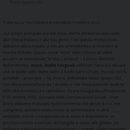
Radio Spazio 103
Tratto da La Vita Cattolica di mercoledì 25 ottobre 2023
«Lo scopo principale era dar voce, anche attraverso una radio,
alla Chiesa friulana e alla sua gente. Con questa motivazione
abbiamo allora iniziato a cercare un’emittente». A ricordare la
nascita di Radio Spazio come “voce” della Diocesi di Udine –
accanto al settimanale “la Vita Cattolica” – il primo direttore
dell’emittente,
mons. Duilio Corgnali
. «All’inizio l’idea era rilevare
una di quelle radio libere sorte a livello parrocchiale, ma ciò non fu
possibile – prosegue –; fu, invece, individuata Radio Spazio 103
che allora trasmetteva da Tarcento e che stava patendo qualche
difficoltà economica e operativa». Fu poi inaugurata ufficialmente
il 10 ottobre 1993, Giornata delle Comunicazioni sociali. «Pian
piano abbiamo maturato quell’esperienza che alcuni di noi, me
compreso, avevano avuto modo di sperimentare in altre
emittenti, con la consapevolezza di avere a disposizione un
prezioso mezzo a servizio del Vangelo e vicino alla gente». Lo
definisce «una sorta di miracolo» mons. Corgnali. «Reso possibile