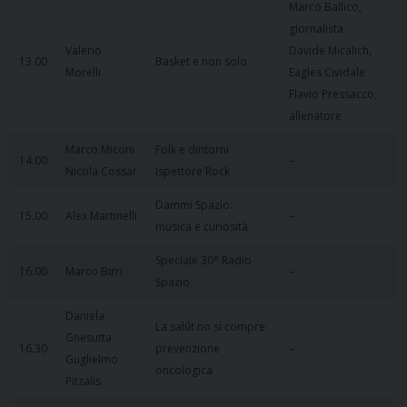
Marco Ballico,
giornalista
Valerio
Davide Micalich,
13.00
Basket e non solo
Morelli
Eagles Cividale
Flavio Pressacco,
allenatore
Marco Miconi
Folk e dintorni
14.00
–
Nicola Cossar
Ispettore Rock
Dammi Spazio:
15.00
Alex Martinelli
–
musica e curiosità
Speciale 30° Radio
16.00
Marco Birri
–
Spazio
Daniela
La salût no si compre:
Gnesutta
16.30
prevenzione
–
Guglielmo
oncologica
Pitzalis