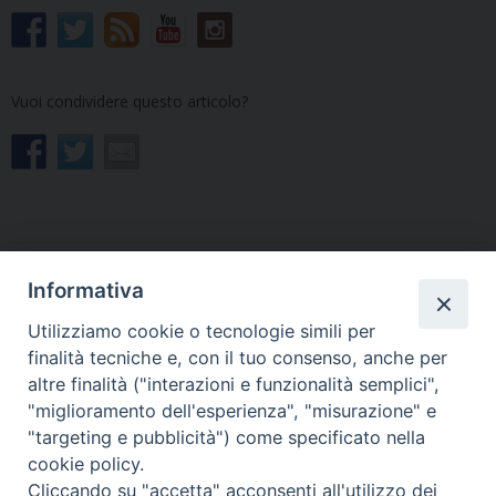
Vuoi condividere questo articolo?
Informativa
«
«La Vita Cattolica» in
Dieci anni di SPES: il
Parrocchia. I media
programma 2023-2024 della
Utilizziamo cookie o tecnologie simili per
diocesani cercano volontari
Scuola di Politica ed Etica
finalità tecniche e, con il tuo consenso, anche per
appassionati
Sociale. Aperte le iscrizioni
»
altre finalità ("interazioni e funzionalità semplici",
"miglioramento dell'esperienza", "misurazione" e
"targeting e pubblicità") come specificato nella
cookie policy.
Cliccando su "accetta" acconsenti all'utilizzo dei