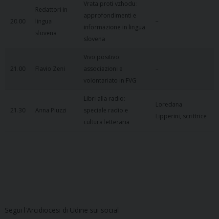
Vrata proti vzhodu:
Redattori in
approfondimenti e
20.00
lingua
–
informazione in lingua
slovena
slovena
Vivo positivo:
21.00
Flavio Zeni
associazioni e
–
volontariato in FVG
Libri alla radio:
Loredana
21.30
Anna Piuzzi
speciale radio e
Lipperini, scrittrice
cultura letteraria
Segui l'Arcidiocesi di Udine sui social