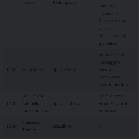
Fabbro
Radio Spazio
Tamussin,
insegnante
francese di origine
carnica
Celestino Vezzi,
giornalista
Antonio Simeoli,
Messaggero
11.00
Mattia Meroi
Spazio Sport
Veneto
Carlo Ronco,
esperto di calcio
Don Daniele
Mons. Andrea
12.00
Antonello
Speciale Chiesa
Bruno Mazzocato,
Giovanni Lesa
arcivescovo
Francesco
12.40
FREEulbike
–
Tonizzo