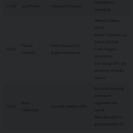
Alvio&Elena
17.00
Luca Piana
Cabaret in friulano
Sdrindule
William Cisilino,
ARLeF
Walter Tomada, La
Patrie dal Friûl
Tavola
L’informazione in
18.00
Carlo Puppo,
rotonda
lingue minoritarie
giornalista
Ezio Gosgnach, già
direttore di Radio
Spazio
Riccardo Riccardi,
assessore
Enzo
regionale alla
19.00
Speciale sanità in FVG
Cattaruzzi
sanità
Silvio Brusaferro,
già presidente ISS