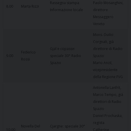
Rassegna stampa
Paolo Mosanghini,
8.00
Marta Rizzi
Informazione locale
direttore
Messaggero
Veneto
Mons. Duilio
Corgnali, già
Gjal e copasse:
direttore di Radio
Federico
9.00
speciale 30° Radio
Spazio
Rossi
Spazio
Mario Anzil,
vicepresidente
della Regione FVG
Antonella Lanfrit,
Marco Tempo, già
direttori di Radio
Spazio
Daniel Prochaska,
regista
Novella Del
Cjargne: speciale 30°
10.00
Catherine