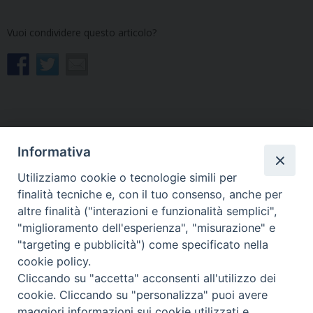
Vuoi condividere questo articolo?
Informativa
«
Zona rossa: nuovo stop
In preghiera per i missionari
alla catechesi in presenza.
martiri
»
Utilizziamo cookie o tecnologie simili per
Restano aperte le
finalità tecniche e, con il tuo consenso, anche per
celebrazioni
altre finalità ("interazioni e funzionalità semplici",
"miglioramento dell'esperienza", "misurazione" e
"targeting e pubblicità") come specificato nella
cookie policy.
Cliccando su "accetta" acconsenti all'utilizzo dei
cookie. Cliccando su "personalizza" puoi avere
Copyright © Arcidiocesi di Udine 2018
maggiori informazioni sui cookie utilizzati e