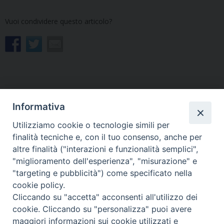
Vuoi condividere questo articolo?
Informativa
«
Il giovane friulano Simone
Don Giuseppe Marano
Del Negro sarà ordinato
nuovo parroco di
Utilizziamo cookie o tecnologie simili per
diacono nella famiglia
Malborghetto-Valbruna e
finalità tecniche e, con il tuo consenso, anche per
salesiana
Ugovizza
»
altre finalità ("interazioni e funzionalità semplici",
"miglioramento dell'esperienza", "misurazione" e
"targeting e pubblicità") come specificato nella
cookie policy.
Cliccando su "accetta" acconsenti all'utilizzo dei
Copyright © Arcidiocesi di Udine 2018
cookie. Cliccando su "personalizza" puoi avere
maggiori informazioni sui cookie utilizzati e