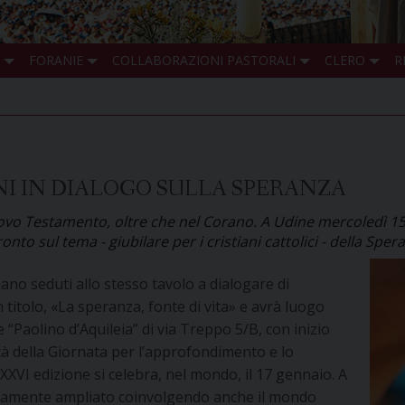
FORANIE
COLLABORAZIONI PASTORALI
CLERO
R
NI IN DIALOGO SULLA SPERANZA
 nuovo Testamento, oltre che nel Corano. A Udine mercoledì 
nto sul tema - giubilare per i cristiani cattolici - della Sper
no seduti allo stesso tavolo a dialogare di
 titolo, «La speranza, fonte di vita» e avrà luogo
 “Paolino d’Aquileia” di via Treppo 5/B, con inizio
tà della
Giornata per l’approfondimento e lo
 XXXVI edizione si celebra, nel mondo, il 17 gennaio. A
ativamente ampliato coinvolgendo anche il mondo