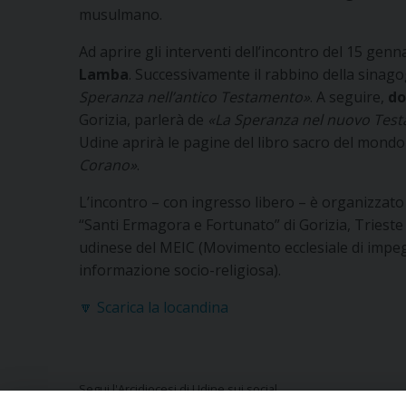
musulmano.
Ad aprire gli interventi dell’incontro del 15 genn
Lamba
. Successivamente il rabbino della sinago
Speranza nell’antico Testamento»
. A seguire,
do
Gorizia, parlerà de
«La Speranza nel nuovo Tes
Udine aprirà le pagine del libro sacro del mondo
Corano»
.
L’incontro – con ingresso libero – è organizzato
“Santi Ermagora e Fortunato” di Gorizia, Trieste e
udinese del MEIC (Movimento ecclesiale di impegno
informazione socio-religiosa).
🔽 Scarica la locandina
Segui l'Arcidiocesi di Udine sui social