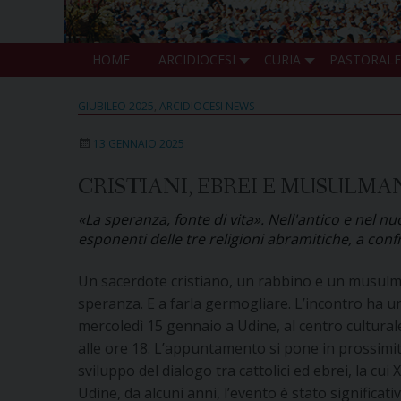
HOME
ARCIDIOCESI
CURIA
PASTORALE
GIUBILEO 2025
,
ARCIDIOCESI NEWS
13 GENNAIO 2025
CRISTIANI, EBREI E MUSULMA
«La speranza, fonte di vita». Nell'antico e nel
esponenti delle tre religioni abramitiche, a confro
Un sacerdote cristiano, un rabbino e un musulma
speranza. E a farla germogliare. L’incontro ha un
mercoledì 15 gennaio a Udine, al centro culturale
alle ore 18. L’appuntamento si pone in prossimi
sviluppo del dialogo tra cattolici ed ebrei
, la cui
Udine, da alcuni anni, l’evento è stato signific