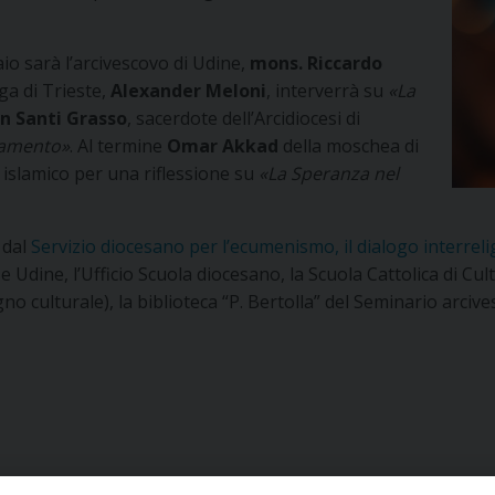
aio sarà l’arcivescovo di Udine,
mons. Riccardo
ga di Trieste,
Alexander Meloni
, interverrà su
«La
n Santi Grasso
, sacerdote dell’Arcidiocesi di
tamento»
. Al termine
Omar Akkad
della moschea di
 islamico per una riflessione su
«La Speranza nel
 dal
Servizio diocesano per l’ecumenismo, il dialogo interreli
 Udine, l’Ufficio Scuola diocesano, la Scuola Cattolica di Cul
 culturale), la biblioteca “P. Bertolla” del Seminario arcives