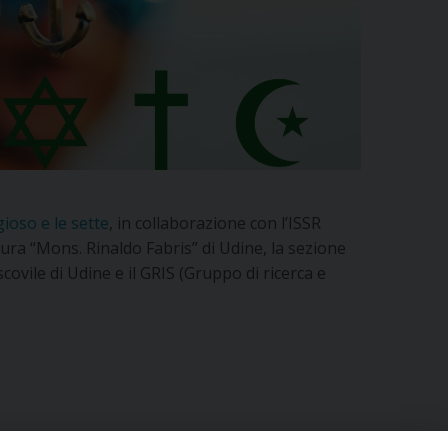
gioso e le sette
, in collaborazione con l’ISSR
tura “Mons. Rinaldo Fabris” di Udine, la sezione
covile di Udine e il GRIS (Gruppo di ricerca e