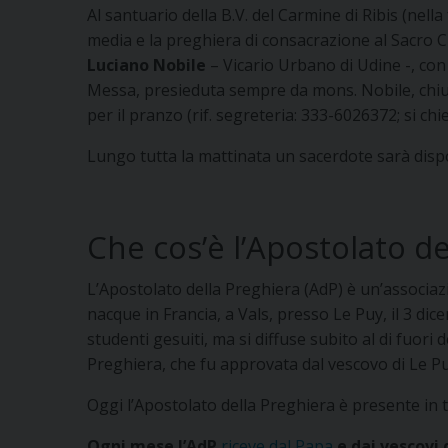
Al santuario della B.V. del Carmine di Ribis (nella 
media e la preghiera di consacrazione al Sacro C
Luciano Nobile
– Vicario Urbano di Udine -, co
Messa, presieduta sempre da mons. Nobile, chiude
per il pranzo (rif. segreteria: 333-6026372; si ch
Lungo tutta la mattinata un sacerdote sarà dispo
Che cos’è l’Apostolato de
L’Apostolato della Preghiera (AdP) è un’associazi
nacque in Francia, a Vals, presso Le Puy, il 3 d
studenti gesuiti, ma si diffuse subito al di fuori
Preghiera, che fu approvata dal vescovo di Le Pu
Oggi l’Apostolato della Preghiera è presente in tu
Ogni mese l’AdP
riceve dal Papa
e dai vescovi 