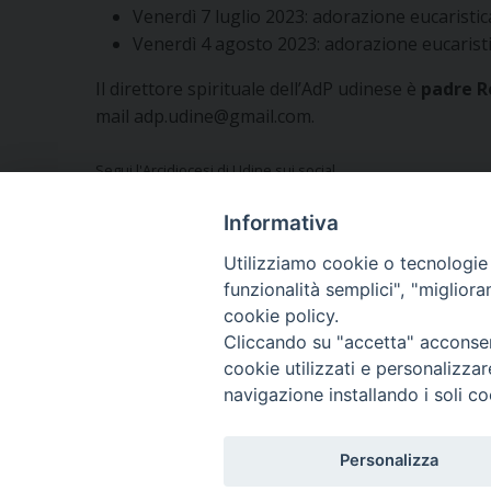
Venerdì 7 luglio 2023: adorazione eucaristi
Venerdì 4 agosto 2023: adorazione eucaristic
Il direttore spirituale dell’AdP udinese è
padre R
mail adp.udine@gmail.com.
Segui l'Arcidiocesi di Udine sui social
Informativa
Utilizziamo cookie o tecnologie s
funzionalità semplici", "miglior
Vuoi condividere questo articolo?
cookie policy.
Cliccando su "accetta" acconsent
cookie utilizzati e personalizza
navigazione installando i soli co
Copyright © Arcidiocesi
Personalizza
Piazza Patriarcato, 1 -