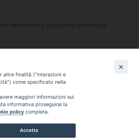
. Per informazioni si può scrivere all’indirizzo e-
altre finalità ("interazioni e
cità") come specificato nella
 avere maggiori informazioni sui
sta informativa proseguirai la
kie policy
completa.
Accetta
0305