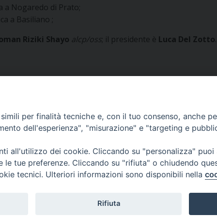
ca a Nogaredo di Prato;
a a Basiliano ;
oman Riziki Shayo
alcp/oss
; il presidente è
Luca Del Zotto
imili per finalità tecniche e, con il tuo consenso, anche per 
amento dell'esperienza", "misurazione" e "targeting e pubbli
i all'utilizzo dei cookie. Cliccando su "personalizza" puoi
re le tue preferenze. Cliccando su "rifiuta" o chiudendo que
okie tecnici. Ulteriori informazioni sono disponibili nella
coo
 di Udine 2018
Rifiuta
 33100 Udine (UD) Tel. 0432.414.511 - Fax 0432.511.838 C.F. 8001390