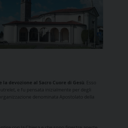
e la devozione al Sacro Cuore di Gesù
. Esso
utrelet, e fu pensata inizialmente per degli
ola organizzazione denominata Apostolato della
entire con la Chiesa e che sono finestre aperte