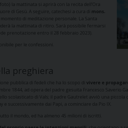
foto) la mattinata si aprirà con la recita dell’Ora
uore di Gesù. A seguire, catechesi a cura di
mons.
n momento di meditazione personale. La Santa
rà la mattinata di ritiro. Sarà possibile fermarsi
iede prenotazione entro il 28 febbraio 2023).
nibile per le confessioni.
lla preghiera
one pubblica di fedeli che ha lo scopo di
vivere e propagar
icembre 1844, ad opera del padre gesuita Francesco Saverio Ga
 dello scolasticato di Vals; il padre Gautrelet avviò una picc
y e successivamente dai Papi, a cominciare da Pio IX.
tto il mondo, ed ha almeno 45 milioni di iscritti.
del proprio paese le intenzioni mensili
, che orientano a s