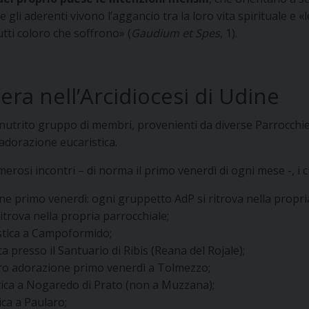
 gli aderenti vivono l’aggancio tra la loro vita spirituale e «l
utti coloro che soffrono» (
Gaudium et Spes
, 1).
era nell’Arcidiocesi di Udine
trito gruppo di membri, provenienti da diverse Parrocchie de
adorazione eucaristica.
osi incontri – di norma il primo venerdì di ogni mese -, i cu
e primo venerdì: ogni gruppetto AdP si ritrova nella propri
trova nella propria parrocchiale;
stica a Campoformido;
 presso il Santuario di Ribis (Reana del Rojale);
ntro adorazione primo venerdì a Tolmezzo;
ica a Nogaredo di Prato (non a Muzzana);
ca a Paularo;