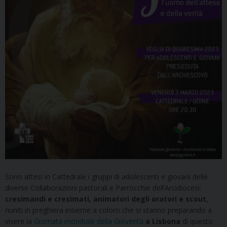
Sono attesi in Cattedrale i gruppi di adolescenti e giovani delle
diverse Collaborazioni pastorali e Parrocchie dell’Arcidiocesi:
cresimandi e cresimati, animatori degli oratori e scout
,
riuniti in preghiera insieme a coloro che si stanno preparando a
vivere la
Giornata mondiale della Gioventù
a Lisbona
di questo