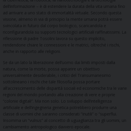
dell’informazione – è di estendere la durata della vita umana fino
ad arrivare a uno stato di immortalità virtuale. Secondo questa
visione, almeno in via di principio la mente umana potrà essere
svincolata in futuro dal corpo biologico, scaricandola e
riconfigurandola su supporti tecnologici artificiali raffinatissimi. La
riflessione di padre Tosolini lavora su questo implicito,
rendendone chiare le connessioni e le matrici, oltreché i rischi,
anche in rapporto alle religioni.
Se da un lato la liberazione dell’uomo dai limiti imposti dalla
natura, come la morte, possa apparire un obiettivo
universalmente desiderabile, i critici del Transumanesimo
sottolineano i rischi che tale filosofia possa portare
all’accrescimento delle disparità sociali ed economiche tra le varie
regioni del mondo portando alla creazione di vere e proprie
“colonie digitali”. Ma non solo. Lo sviluppo dell’intelligenza
artificiale e dell’ingegneria genetica potrebbero produrre una
classe di uomini che saranno considerati “Inutili” o “superflui.
Insomma un “vulnus” al concetto di uguaglianza tra gli uomini, un
cambiamento antropologico davvero epocale.