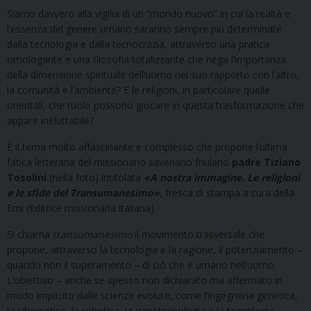
Siamo davvero alla vigilia di un “mondo nuovo” in cui la realtà e
l’essenza del genere umano saranno sempre più determinate
dalla tecnologia e dalla tecnocrazia, attraverso una pratica
omologante e una filosofia totalizzante che nega l’importanza
della dimensione spirituale dell’uomo nel suo rapporto con l’altro,
la comunità e l’ambiente? E le religioni, in particolare quelle
orientali, che ruolo possono giocare in questa trasformazione che
appare ineluttabile?
È il tema molto affascinante e complesso che propone l’ultima
fatica letteraria del missionario saveriano friulano
padre Tiziano
Tosolini
(nella foto) intitolata
«A nostra immagine. Le religioni
e le sfide del Transumanesimo»
, fresca di stampa a cura della
Emi (Editrice missionaria italiana).
Si chiama
transumanesimo
il movimento trasversale che
propone, attraverso la tecnologia e la ragione, il potenziamento –
quando non il superamento – di ciò che è umano nell’uomo.
L’obiettivo – anche se spesso non dichiarato ma affermato in
modo implicito dalle scienze evolute, come l’ingegneria genetica,
la cibernetica, la robotica, la nanotecnologia e la tecnologia