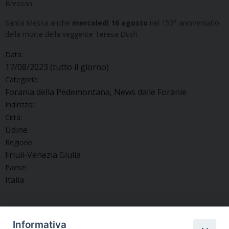
Bressan.
Santa Messa anche
mercoledì 16 agosto
nel 153° anniversario
della morte della veggente Teresa Dush.
Data:
17/08/2023
(tutto il giorno)
Categorie:
Forania della Pedemontana, News dalle Foranie
Indirizzo:
Città:
Udine
Regione:
Friuli-Venezia Giulia
Paese:
Italia
Informativa