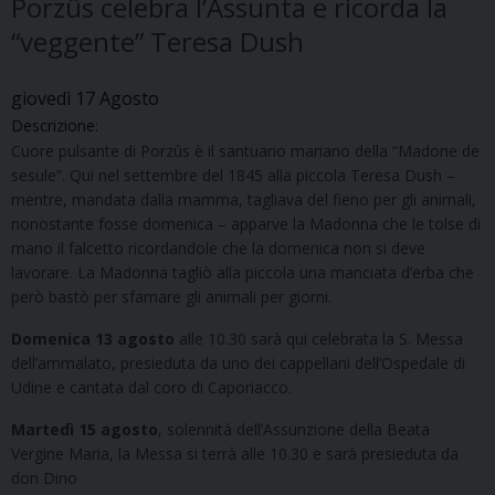
Porzûs celebra l’Assunta e ricorda la
“veggente” Teresa Dush
giovedì
17
Agosto
Descrizione:
Cuore pulsante di Porzûs è il santuario mariano della “Madone de
sesule”. Qui nel settembre del 1845 alla piccola Teresa Dush –
mentre, mandata dalla mamma, tagliava del fieno per gli animali,
nonostante fosse domenica – apparve la Madonna che le tolse di
mano il falcetto ricordandole che la domenica non si deve
lavorare. La Madonna tagliò alla piccola una manciata d’erba che
però bastò per sfamare gli animali per giorni.
Domenica 13 agosto
alle 10.30 sarà qui celebrata la S. Messa
dell’ammalato, presieduta da uno dei cappellani dell’Ospedale di
Udine e cantata dal coro di Caporiacco.
Martedì 15 agosto
, solennità dell’Assunzione della Beata
Vergine Maria, la Messa si terrà alle 10.30 e sarà presieduta da
don Dino