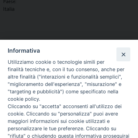
Paese:
Italia
«
Porzûs celebra
Pignano celebra la Natività
Informativa
l’anniversario delle
di Maria, festa patronale
»
apparizioni mariane.
Utilizziamo cookie o tecnologie simili per
Presente anche
finalità tecniche e, con il tuo consenso, anche per
l’Arcivescovo
altre finalità ("interazioni e funzionalità semplici",
"miglioramento dell'esperienza", "misurazione" e
"targeting e pubblicità") come specificato nella
cookie policy.
Cliccando su "accetta" acconsenti all'utilizzo dei
Copyright © Arcidiocesi di Udine 2018
cookie. Cliccando su "personalizza" puoi avere
maggiori informazioni sui cookie utilizzati e
Piazza Patriarcato, 1 - 33100 Udine (UD) Tel. 0432.414.511 - Fax
personalizzare le tue preferenze. Cliccando su
0432.511.838 C.F. 80013900305
"rifiuta" o chiudendo questa informativa proseguirai