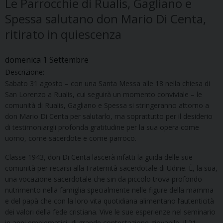
Le Parrocchie di Rualis, Gagliano e
Spessa salutano don Mario Di Centa,
ritirato in quiescenza
domenica
1
Settembre
Descrizione:
Sabato 31 agosto – con una Santa Messa alle 18 nella chiesa di
San Lorenzo a Rualis, cui seguirà un momento conviviale – le
comunità di Rualis, Gagliano e Spessa si stringeranno attorno a
don Mario Di Centa per salutarlo, ma soprattutto per il desiderio
di testimoniargli profonda gratitudine per la sua opera come
uomo, come sacerdote e come parroco.
Classe 1943, don Di Centa lascerà infatti la guida delle sue
comunità per recarsi alla Fraternità sacerdotale di Udine. È, la sua,
una vocazione sacerdotale che sin da piccolo trova profondo
nutrimento nella famiglia specialmente nelle figure della mamma
e del papà che con la loro vita quotidiana alimentano l’autenticità
dei valori della fede cristiana. Vive le sue esperienze nel seminario
in anni emblematici, di grande contestazione giovanile. Il 21