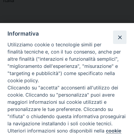
Italia
Informativa
«
Nella Pieve di Zuglio il
Savorgnano saluta la
Giubileo dei creativi
comunità delle suore
Utilizziamo cookie o tecnologie simili per
Francescane missionarie del
finalità tecniche e, con il tuo consenso, anche per
Sacro Cuore
»
altre finalità ("interazioni e funzionalità semplici",
"miglioramento dell'esperienza", "misurazione" e
"targeting e pubblicità") come specificato nella
cookie policy.
Cliccando su "accetta" acconsenti all'utilizzo dei
Copyright © Arcidiocesi di Udine 2018
cookie. Cliccando su "personalizza" puoi avere
maggiori informazioni sui cookie utilizzati e
Piazza Patriarcato, 1 - 33100 Udine (UD) Tel. 0432.414.511 - Fax
personalizzare le tue preferenze. Cliccando su
0432.511.838 C.F. 80013900305
"rifiuta" o chiudendo questa informativa proseguirai
la navigazione installando i soli cookie tecnici.
Ulteriori informazioni sono disponibili nella
cookie
Preferenze Cookie