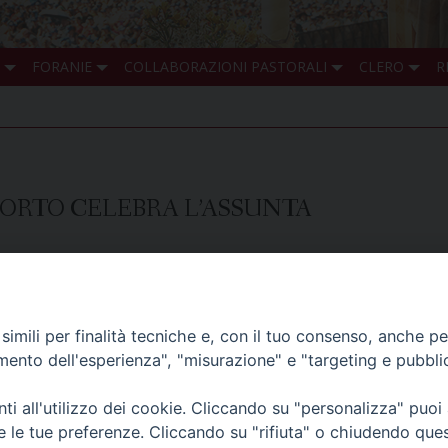
FORANIE
COLLABORAZIONI PASTORALI
CLERO
R
 GORTO CELEBRA L’ASSUNTA
e di Gorto, nei pressi di Ovaro, il cui arcidiaconato si estend
elebrare la “Madone d’Avost”.
brata la Messa vespertina
«da vea»
, animata dal coro “Rosas d
imili per finalità tecniche e, con il tuo consenso, anche per 
amento dell'esperienza", "misurazione" e "targeting e pubbli
alle 11 sarà celebrata la Messa solenne e alle 18 i Vespri. E
chine.
i all'utilizzo dei cookie. Cliccando su "personalizza" puoi
re le tue preferenze. Cliccando su "rifiuta" o chiudendo que