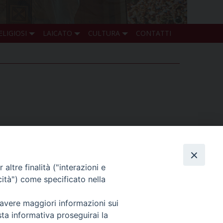
ELIGIOSI
LAICATO
CULTURA
CONTATTI
eva fino al vicino Cadore. Anche quest’anno le
i mont” della Pieve.
altre finalità ("interazioni e
cità") come specificato nella
ntrambe le celebrazioni saranno animate dai
 avere maggiori informazioni sui
sta informativa proseguirai la