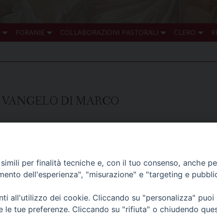
FORANIE
COLLABORAZIONI PASTORALI
CLERO
R
L VANGELO DI MARCO
one pastorale di Fagagna: si inizia lunedì 4 dicembre con «In
dicembre con «Non sarà lasciata pietra su pietra. La fine di 
la “Florit” di Fagagna, presso la Casa della Gioventù, con ini
imili per finalità tecniche e, con il tuo consenso, anche per 
 Concordia-Pordenone.
amento dell'esperienza", "misurazione" e "targeting e pubbli
i all'utilizzo dei cookie. Cliccando su "personalizza" puoi
re le tue preferenze. Cliccando su "rifiuta" o chiudendo que
 di Udine 2018