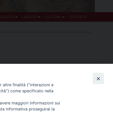
ELIGIOSI
LAICATO
CULTURA
CONTATTI
troduzione al Vangelo di Marco. Segretario e
Gerusalemme, profezia per il mondo».
zio alle 20.30. Saranno guidati dal biblista
altre finalità ("interazioni e
cità") come specificato nella
 avere maggiori informazioni sui
sta informativa proseguirai la