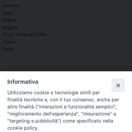
Indirizzo:
Città:
Udine
Regione:
Friuli-Venezia Giulia
Paese:
Italia
Informativa
«
Alla libreria “Paoline” di
Da Udine a Gemona e
Udine suor Linda Pocher
Castello di Porpetto: il Friuli
Utilizziamo cookie o tecnologie simili per
presenta i suoi libri sul
celebra il Beato Odorico da
finalità tecniche e, con il tuo consenso, anche per
ruolo femminile nella Chiesa
Pordenone
»
altre finalità ("interazioni e funzionalità semplici",
"miglioramento dell'esperienza", "misurazione" e
"targeting e pubblicità") come specificato nella
cookie policy.