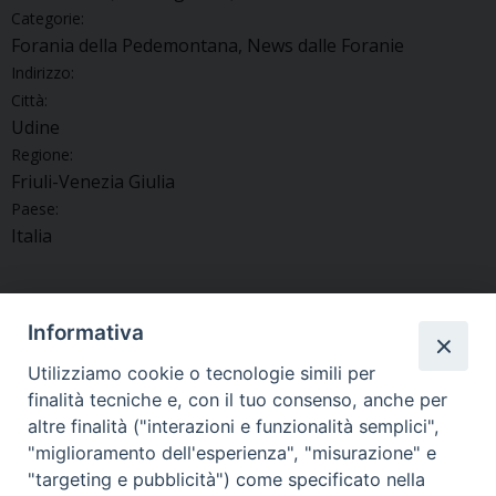
Categorie:
Forania della Pedemontana, News dalle Foranie
Indirizzo:
Città:
Udine
Regione:
Friuli-Venezia Giulia
Paese:
Italia
Informativa
«
A Nimis si benedice la
Marano Lagunare celebra
Utilizziamo cookie o tecnologie simili per
statua di Sant’Antonio di
«San Vìo» tra preghiera,
finalità tecniche e, con il tuo consenso, anche per
Padova
cultura e devozione
»
altre finalità ("interazioni e funzionalità semplici",
"miglioramento dell'esperienza", "misurazione" e
"targeting e pubblicità") come specificato nella