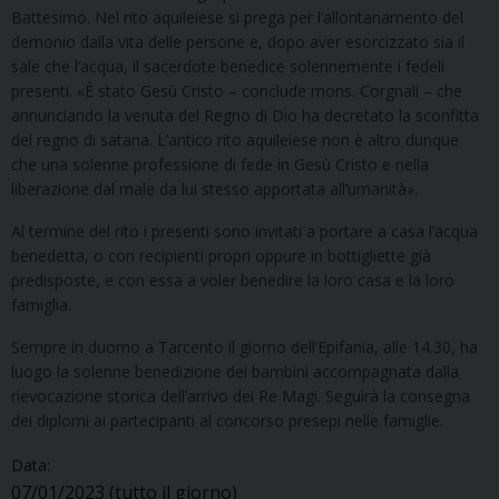
Battesimo. Nel rito aquileiese si prega per l’allontanamento del
demonio dalla vita delle persone e, dopo aver esorcizzato sia il
sale che l’acqua, il sacerdote benedice solennemente i fedeli
presenti. «È stato Gesù Cristo – conclude mons. Corgnali – che
annunciando la venuta del Regno di Dio ha decretato la sconfitta
del regno di satana. L’antico rito aquileiese non è altro dunque
che una solenne professione di fede in Gesù Cristo e nella
liberazione dal male da lui stesso apportata all’umanità».
Al termine del rito i presenti sono invitati a portare a casa l’acqua
benedetta, o con recipienti propri oppure in bottigliette già
predisposte, e con essa a voler benedire la loro casa e la loro
famiglia.
Sempre in duomo a Tarcento il giorno dell’Epifania, alle 14.30, ha
luogo la solenne benedizione dei bambini accompagnata dalla
rievocazione storica dell’arrivo dei Re Magi. Seguirà la consegna
dei diplomi ai partecipanti al concorso presepi nelle famiglie.
Data:
07/01/2023
(tutto il giorno)