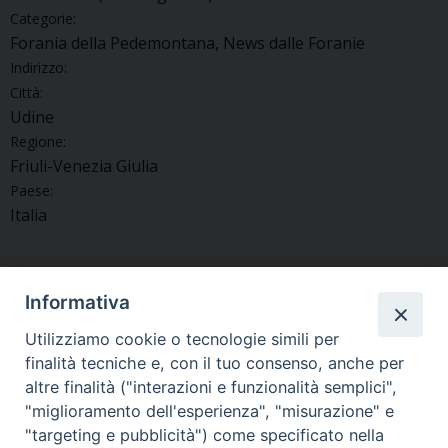
Categorie:
Forania della Pedemontana, News dalle Foranie
Indirizzo:
Città:
Udine
Regione:
Friuli-Venezia Giulia
Paese:
Italia
Informativa
«
L’Epifania di Gemona con
A Laipacco (Udine) arrivano i
Utilizziamo cookie o tecnologie simili per
la Messa del Tallero
Magi durante la “Sacra
finalità tecniche e, con il tuo consenso, anche per
rappresentazione”
»
altre finalità ("interazioni e funzionalità semplici",
"miglioramento dell'esperienza", "misurazione" e
"targeting e pubblicità") come specificato nella