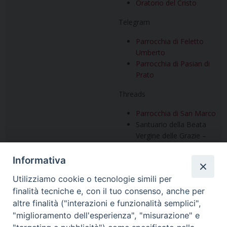
Oratorio del Cristo
Telegram
Parrocchia di Feletto
Umberto
Parrocchia di Pasian di
Prato
Threads
Parrocchia di San Marco
Santuario della Beata
Vergine delle Grazie –
DISMESSO
Informativa
Utilizziamo cookie o tecnologie simili per
Vuoi condividere questo articolo?
finalità tecniche e, con il tuo consenso, anche per
altre finalità ("interazioni e funzionalità semplici",
"miglioramento dell'esperienza", "misurazione" e