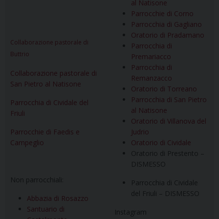
al Natisone
Parrocchie di Corno
Parrocchia di Gagliano
Oratorio di Pradamano
Collaborazione pastorale di
Parrocchia di
Buttrio
Premariacco
Parrocchia di
Collaborazione pastorale di
Remanzacco
San Pietro al Natisone
Oratorio di Torreano
Parrocchia di San Pietro
Parrocchia di Cividale del
al Natisone
Friuli
Oratorio di Villanova del
Parrocchie di Faedis e
Judrio
Campeglio
Oratorio di Cividale
Oratorio di Prestento –
DISMESSO
Non parrocchiali:
Parrocchia di Cividale
del Friuli – DISMESSO
Abbazia di Rosazzo
Santuario di
Instagram