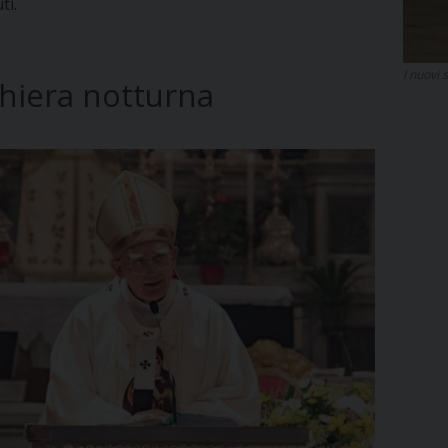
ti.
I nuovi 
ghiera notturna