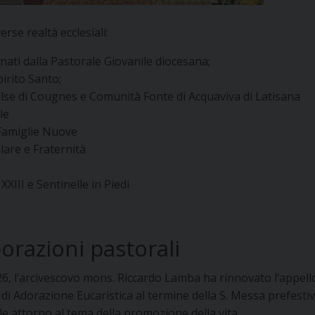
rse realtà ecclesiali:
dinati dalla Pastorale Giovanile diocesana;
irito Santo;
Polse di Cougnes e Comunità Fonte di Acquaviva di Latisana
le
-Famiglie Nuove
lare e Fraternità
XIII e Sentinelle in Piedi
orazioni pastorali
26, l’arcivescovo mons. Riccardo Lamba ha rinnovato l’appello 
 di Adorazione Eucaristica al termine della S. Messa prefestiv
le attorno al tema della promozione della vita.