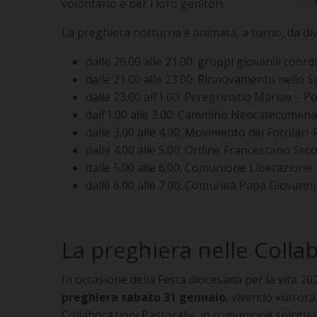
volontario e per i loro genitori.
La preghiera notturna è animata, a turno, da dive
dalle 20.00 alle 21.00: gruppi giovanili coor
dalle 21.00 alle 23.00: Rinnovamento nello Sp
dalle 23.00 all’1.00: Peregrinatio Mariae – 
dall’1.00 alle 3.00: Cammino Neocatecumena
dalle 3.00 alle 4.00: Movimento dei Focolari
dalle 4.00 alle 5.00: Ordine Francescano Seco
dalle 5.00 alle 6.00: Comunione Liberazione
dalle 6.00 alle 7.00: Comunità Papa Giovanni X
La preghiera nelle Collab
In occasione della Festa diocesana per la vita 20
preghiera sabato 31 gennaio
, vivendo «un’ora
Collaborazioni Pastorali», in comunione spiritua