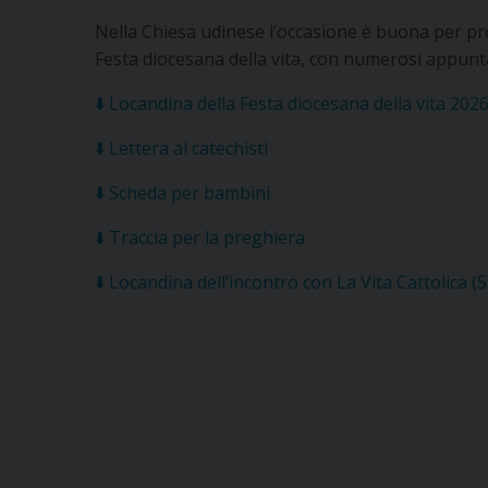
Nella Chiesa udinese l’occasione è buona per pr
Festa diocesana della vita, con numerosi appunta
⬇️ Locandina della Festa diocesana della vita 202
⬇️ Lettera ai catechisti
⬇️ Scheda per bambini
⬇️ Traccia per la preghiera
⬇️ Locandina dell’incontro con La Vita Cattolica (