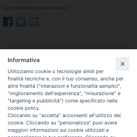
Vuoi condividere questo articolo?
Informativa
«
La Visita pastorale di
L’amministratore apostolico
mons. Mazzocato si
nomina nuovi Canonici
Utilizziamo cookie o tecnologie simili per
conclude a Gonars
nell’Insigne Collegiata di
finalità tecniche e, con il tuo consenso, anche per
Cividale
»
altre finalità ("interazioni e funzionalità semplici",
"miglioramento dell'esperienza", "misurazione" e
"targeting e pubblicità") come specificato nella
cookie policy.
Cliccando su "accetta" acconsenti all'utilizzo dei
cookie. Cliccando su "personalizza" puoi avere
Copyright © Arcidiocesi di Udine 2018
maggiori informazioni sui cookie utilizzati e
Piazza Patriarcato, 1 - 33100 Udine (UD) Tel. 0432.414.511 - Fax