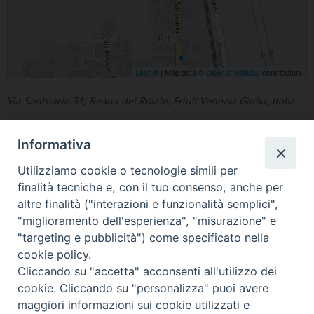
Leaflet
| Map data ©
OpenStreetMap
contributors
Via Santuario 31, Reana del Roiale, Friuli Venezia Giulia, Italia
Informativa
Utilizziamo cookie o tecnologie simili per
finalità tecniche e, con il tuo consenso, anche per
«
Ravascletto
Cerneglons
»
altre finalità ("interazioni e funzionalità semplici",
"miglioramento dell'esperienza", "misurazione" e
"targeting e pubblicità") come specificato nella
cookie policy.
Cliccando su "accetta" acconsenti all'utilizzo dei
cookie. Cliccando su "personalizza" puoi avere
Copyright © Arcidiocesi di Udine 2018
maggiori informazioni sui cookie utilizzati e