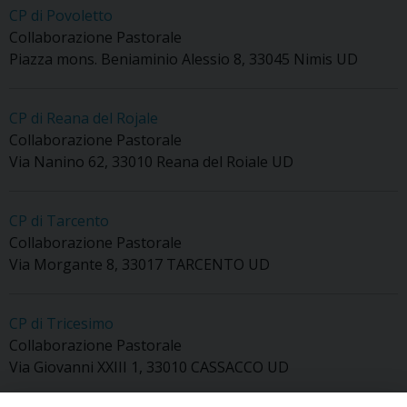
CP di Povoletto
Collaborazione Pastorale
Piazza mons. Beniaminio Alessio 8, 33045 Nimis UD
CP di Reana del Rojale
Collaborazione Pastorale
Via Nanino 62, 33010 Reana del Roiale UD
CP di Tarcento
Collaborazione Pastorale
Via Morgante 8, 33017 TARCENTO UD
CP di Tricesimo
Collaborazione Pastorale
Via Giovanni XXIII 1, 33010 CASSACCO UD